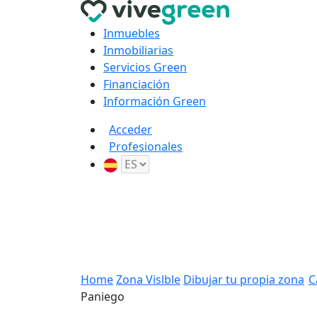
Inmuebles
Inmobiliarias
Servicios Green
Financiación
Información Green
Acceder
Profesionales
Home
Zona Vislble
Dibujar tu propia zona
C
Paniego