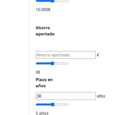
10.000€
Ahorro
aportado
€
0€
Plazo en
años
años
5 años