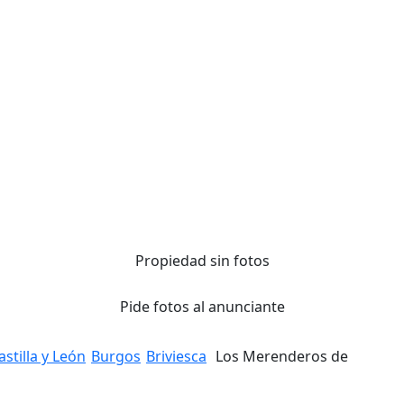
Propiedad sin fotos
Pide fotos al anunciante
astilla y León
Burgos
Briviesca
Los Merenderos de