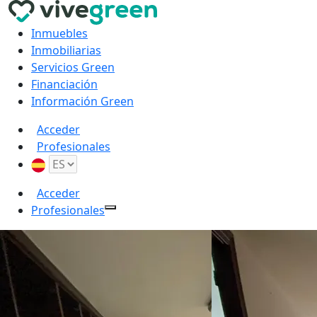
Inmuebles
Inmobiliarias
Servicios Green
Financiación
Información Green
Acceder
Profesionales
Acceder
Profesionales