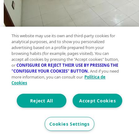
This website may use its own and third-party cookies for
analytical purposes, and to show you personalized
advertising based on a profile prepared from your
browsing habits (for example, pages visited). You can
accept all cookies by pressing the "Accept cookies" button,
or
CONFIGURE OR REJECT THEIR USE BY PRESSING THE
"CONFIGURE YOUR COOKIES" BUTTON.
And if you need
more information, you can consult our
Política de
Cookies
Reject All
Accept Cookies
Cookies Settings