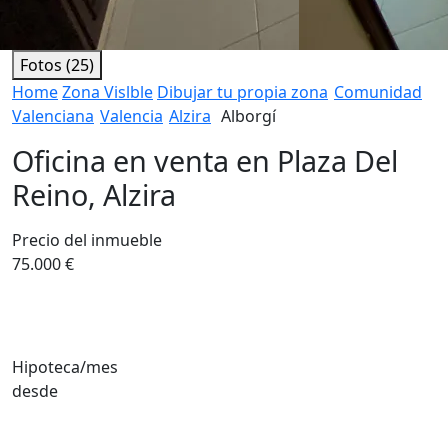
Fotos (25)
Home
Zona Vislble
Dibujar tu propia zona
Comunidad
Valenciana
Valencia
Alzira
Alborgí
Oficina en venta en Plaza Del
Reino, Alzira
Precio del inmueble
75.000 €
Hipoteca/mes
desde