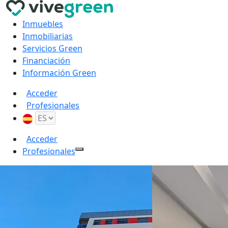
Inmuebles
Inmobiliarias
Servicios Green
Financiación
Información Green
Acceder
Profesionales
Acceder
Profesionales