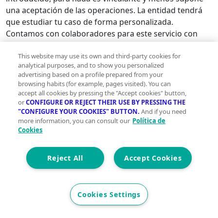
una aceptación de las operaciones. La entidad tendrá
que estudiar tu caso de forma personalizada.
Contamos con colaboradores para este servicio con
una serie de Brokers Financieros registrados en el
Banco de España y que tienen acuerdo de colaboración
This website may use its own and third-party cookies for
analytical purposes, and to show you personalized
con un número importante de Bancos y Entidades
advertising based on a profile prepared from your
Financieras.
browsing habits (for example, pages visited). You can
accept all cookies by pressing the "Accept cookies" button,
or
CONFIGURE OR REJECT THEIR USE BY PRESSING THE
Colaboramos con GoHipotecas para llevar a
"CONFIGURE YOUR COOKIES" BUTTON.
And if you need
cabo tu proyecto.
more information, you can consult our
Política de
Cookies
Reject All
Accept Cookies
Cookies Settings
Favoritos
Compartir