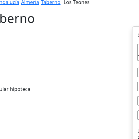
ndalucía
Almería
Taberno
Los Teones
aberno
ular hipoteca