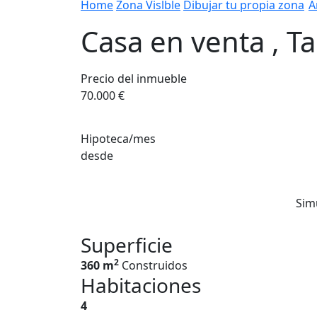
Home
Zona Vislble
Dibujar tu propia zona
A
Casa en venta , T
Precio del inmueble
70.000 €
Hipoteca/mes
desde
Sim
Superficie
2
360 m
Construidos
Habitaciones
4