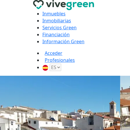
Inmuebles
Inmobiliarias
Servicios Green
Financiación
Información Green
Acceder
Profesionales