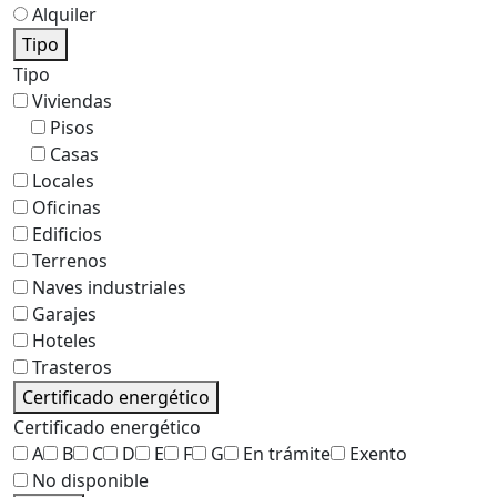
Alquiler
Tipo
Tipo
Viviendas
Pisos
Casas
Locales
Oficinas
Edificios
Terrenos
Naves industriales
Garajes
Hoteles
Trasteros
Certificado energético
Certificado energético
A
B
C
D
E
F
G
En trámite
Exento
No disponible