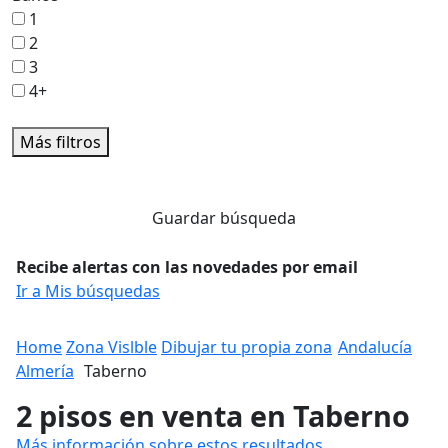
1
2
3
4+
Más filtros
Guardar búsqueda
Recibe alertas con las novedades por email
Ir a Mis búsquedas
Home
Zona Vislble
Dibujar tu propia zona
Andalucía
Almería
Taberno
2 pisos en venta en Taberno
Más información sobre estos resultados