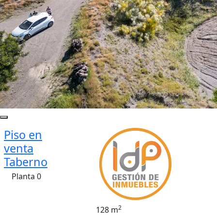
Piso en
venta
Taberno
Planta 0
2
128 m