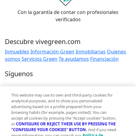
Con la garantía de contar con profesionales
verificados
Descubre vivegreen.com
Inmuebles
Información Green
Inmobiliarias
Quienes
somos
Servicios Green
Te ayudamos
Financiación
Síguenos
Contacto
This website may use its own and third-party cookies for
hola@vivegreen.com
analytical purposes, and to show you personalized
advertising based on a profile prepared from your
browsing habits (for example, pages visited). You can
accept all cookies by pressing the "Accept cookies" button,
or
CONFIGURE OR REJECT THEIR USE BY PRESSING THE
"CONFIGURE YOUR COOKIES" BUTTON.
And if you need
more information, you can consult our
Política de