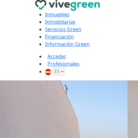
Inmuebles
Inmobiliarias
Servicios Green
Financiación
Información Green
Acceder
Profesionales