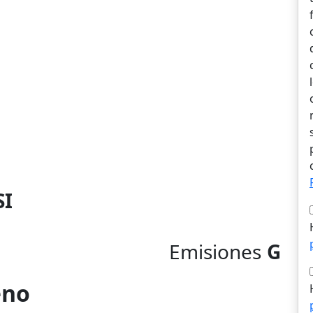
SI
Emisiones
G
eno