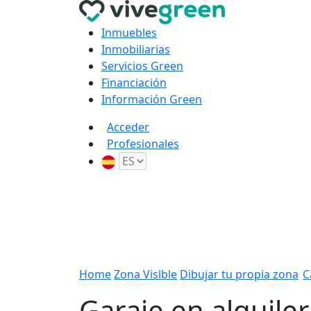
Inmuebles
Inmobiliarias
Servicios Green
Financiación
Información Green
Acceder
Profesionales
Home
Zona Vislble
Dibujar tu propia zona
C
Garaje en alquiler