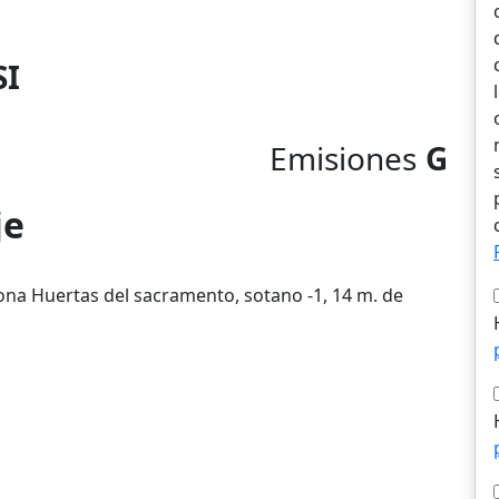
SI
Emisiones
G
je
zona Huertas del sacramento, sotano -1, 14 m. de