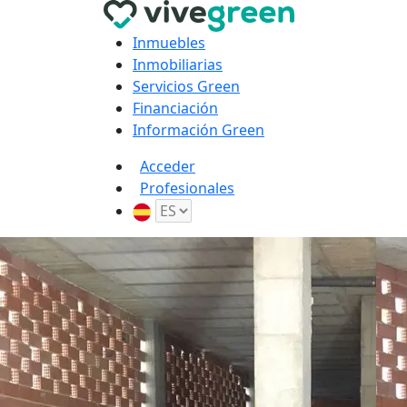
Inmuebles
Inmobiliarias
Servicios Green
Financiación
Información Green
Acceder
Profesionales