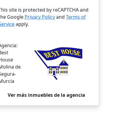
This site is protected by reCAPTCHA and
the Google
Privacy Policy
and
Terms of
Service
apply.
Agencia:
Best
House
Molina de
Segura-
Murcia
Ver más inmuebles de la agencia