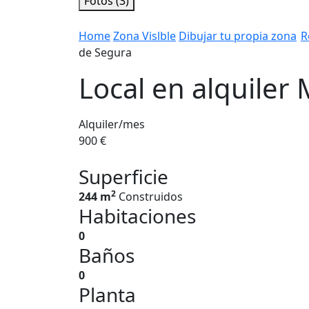
Fotos (3)
Home
Zona Vislble
Dibujar tu propia zona
R
de Segura
Local en alquiler
Alquiler/mes
900 €
Superficie
2
244 m
Construidos
Habitaciones
0
Baños
0
Planta