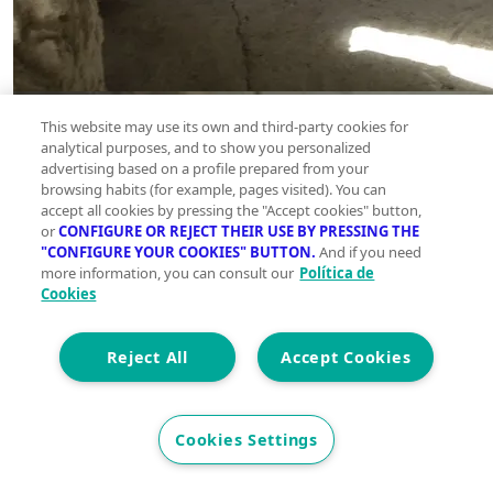
This website may use its own and third-party cookies for
analytical purposes, and to show you personalized
advertising based on a profile prepared from your
browsing habits (for example, pages visited). You can
accept all cookies by pressing the "Accept cookies" button,
or
CONFIGURE OR REJECT THEIR USE BY PRESSING THE
"CONFIGURE YOUR COOKIES" BUTTON.
And if you need
more information, you can consult our
Política de
Cookies
Reject All
Accept Cookies
Cookies Settings