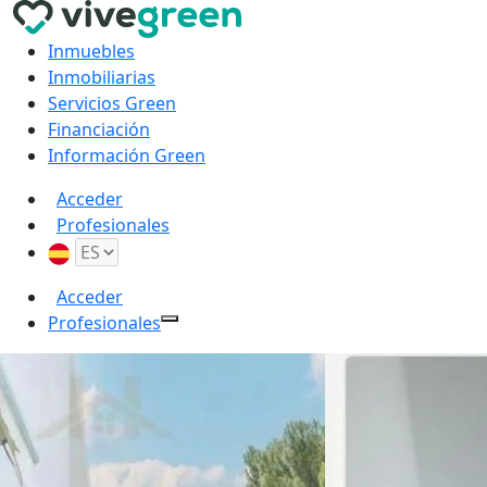
Inmuebles
Inmobiliarias
Servicios Green
Financiación
Información Green
Acceder
Profesionales
Acceder
Profesionales