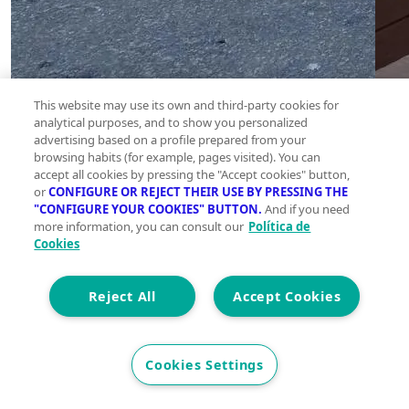
This website may use its own and third-party cookies for
analytical purposes, and to show you personalized
advertising based on a profile prepared from your
browsing habits (for example, pages visited). You can
accept all cookies by pressing the "Accept cookies" button,
or
CONFIGURE OR REJECT THEIR USE BY PRESSING THE
Pi
"CONFIGURE YOUR COOKIES" BUTTON.
And if you need
more information, you can consult our
Política de
Pa
Cookies
P
Piso en
alquiler
Reject All
Accept Cookies
, Lorca
Cookies Settings