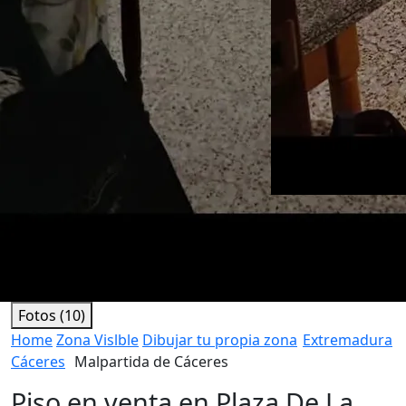
Fotos (10)
Home
Zona Vislble
Dibujar tu propia zona
Extremadura
Cáceres
Malpartida de Cáceres
Piso en venta en Plaza De La