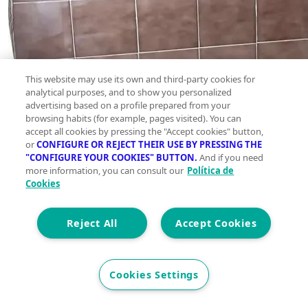
This website may use its own and third-party cookies for
analytical purposes, and to show you personalized
advertising based on a profile prepared from your
browsing habits (for example, pages visited). You can
accept all cookies by pressing the "Accept cookies" button,
or
CONFIGURE OR REJECT THEIR USE BY PRESSING THE
"CONFIGURE YOUR COOKIES" BUTTON.
And if you need
more information, you can consult our
Política de
Cookies
Reject All
Accept Cookies
Cookies Settings