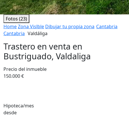
Fotos (23)
Home
Zona Vislble
Dibujar tu propia zona
Cantabria
Cantabria
Valdáliga
Trastero en venta en
Bustriguado, Valdaliga
Precio del inmueble
150.000 €
Hipoteca/mes
desde