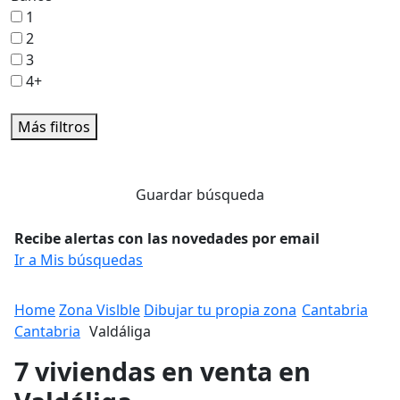
1
2
3
4+
Más filtros
Guardar búsqueda
Recibe alertas con las novedades por email
Ir a Mis búsquedas
Home
Zona Vislble
Dibujar tu propia zona
Cantabria
Cantabria
Valdáliga
7 viviendas en venta en