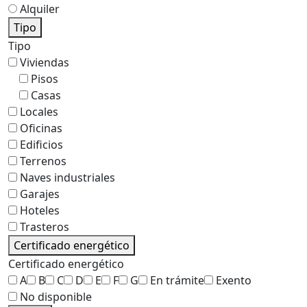
Alquiler
Tipo
Tipo
Viviendas
Pisos
Casas
Locales
Oficinas
Edificios
Terrenos
Naves industriales
Garajes
Hoteles
Trasteros
Certificado energético
Certificado energético
A
B
C
D
E
F
G
En trámite
Exento
No disponible