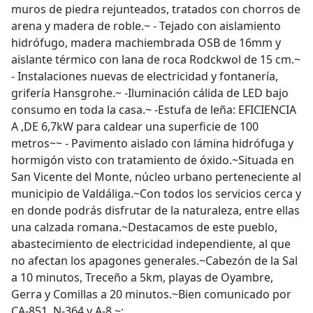
muros de piedra rejunteados, tratados con chorros de
arena y madera de roble.~ - Tejado con aislamiento
hidrófugo, madera machiembrada OSB de 16mm y
aislante térmico con lana de roca Rodckwol de 15 cm.~
- Instalaciones nuevas de electricidad y fontanería,
grifería Hansgrohe.~ -Iluminación cálida de LED bajo
consumo en toda la casa.~ -Estufa de leña: EFICIENCIA
A ,DE 6,7kW para caldear una superficie de 100
metros~~ - Pavimento aislado con lámina hidrófuga y
hormigón visto con tratamiento de óxido.~Situada en
San Vicente del Monte, núcleo urbano perteneciente al
municipio de Valdáliga.~Con todos los servicios cerca y
en donde podrás disfrutar de la naturaleza, entre ellas
una calzada romana.~Destacamos de este pueblo,
abastecimiento de electricidad independiente, al que
no afectan los apagones generales.~Cabezón de la Sal
a 10 minutos, Treceño a 5km, playas de Oyambre,
Gerra y Comillas a 20 minutos.~Bien comunicado por
CA-851, N-364 y A-8.~;