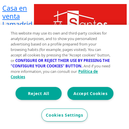
Casa en
venta
Lamadrid,
Valdaliga
This website may use its own and third-party cookies for
analytical purposes, and to show you personalized
Planta 1
advertising based on a profile prepared from your
browsing habits (for example, pages visited). You can
2
217 m
accept all cookies by pressing the "Accept cookies" button,
or
CONFIGURE OR REJECT THEIR USE BY PRESSING THE
Construidos
"CONFIGURE YOUR COOKIES" BUTTON.
And if you need
0
more information, you can consult our
Política de
Cookies
0
Reject All
Accept Cookies
Et. Energética
Cons.
G
Precio
250.000 €
Cookies Settings
Casa para reformar que ofrece una oportunidad
fantástica para crear un refugio único y adaptar el