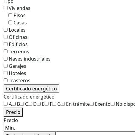
Tipo
Viviendas
Pisos
Casas
Locales
Oficinas
Edificios
Terrenos
Naves industriales
Garajes
Hoteles
Trasteros
Certificado energético
Certificado energético
A
B
C
D
E
F
G
En trámite
Exento
No disp
Precio
Precio