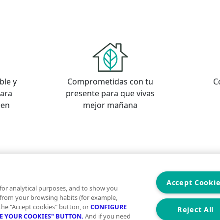
ble y
Comprometidas con tu
C
para
presente para que vivas
een
mejor mañana
s
os
Accept Cooki
for analytical purposes, and to show you
 from your browsing habits (for example,
 the "Accept cookies" button, or
CONFIGURE
Reject All
RE YOUR COOKIES" BUTTON.
And if you need