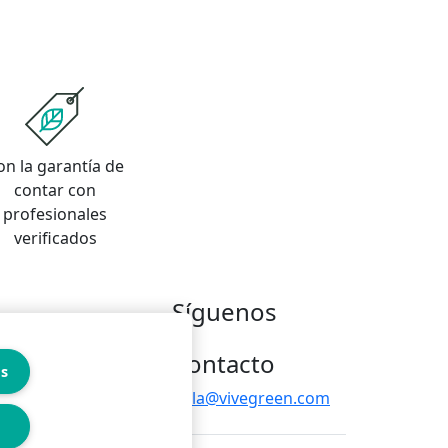
on la garantía de
contar con
profesionales
verificados
Síguenos
Contacto
es
hola@vivegreen.com