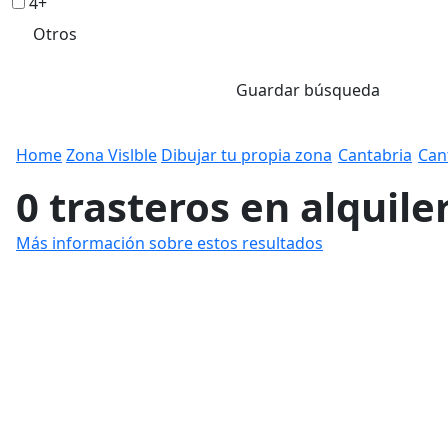
4+
Otros
Guardar búsqueda
Home
Zona Vislble
Dibujar tu propia zona
Cantabria
Can
0 trasteros en alquile
Más información sobre estos resultados