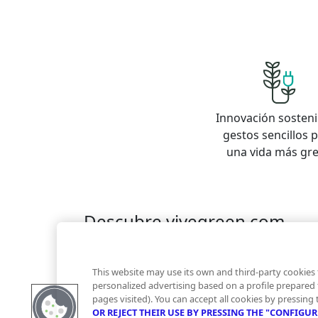
Innovación sosteni
gestos sencillos 
una vida más gr
Descubre vivegreen.com
Inmuebles
Información Green
Inmobiliaria
Quienes somos
Servicios Green
Te ayudam
This website may use its own and third-party cookies 
Financiación
personalized advertising based on a profile prepared
pages visited). You can accept all cookies by pressing
OR REJECT THEIR USE BY PRESSING THE "CONFIGU