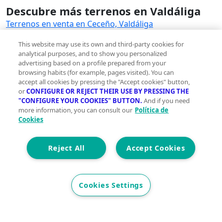
Descubre más terrenos en Valdáliga
Terrenos en venta en Ceceño, Valdáliga
This website may use its own and third-party cookies for
Otros inmuebles en venta en Valdáliga
analytical purposes, and to show you personalized
Pisos en venta en Valdáliga
advertising based on a profile prepared from your
Casas en venta en Valdáliga
browsing habits (for example, pages visited). You can
accept all cookies by pressing the "Accept cookies" button,
Locales en venta en Valdáliga
or
CONFIGURE OR REJECT THEIR USE BY PRESSING THE
Oficinas en venta en Valdáliga
"CONFIGURE YOUR COOKIES" BUTTON.
And if you need
Edificios en venta en Valdáliga
more information, you can consult our
Política de
Naves industriales en venta en Valdáliga
Cookies
Garajes en venta en Valdáliga
Hoteles en venta en Valdáliga
Reject All
Accept Cookies
Trasteros en venta en Valdáliga
Viviendas en venta en Valdáliga
Cookies Settings
Terrenos en alquiler en Valdáliga
Terrenos en alquiler en Valdáliga