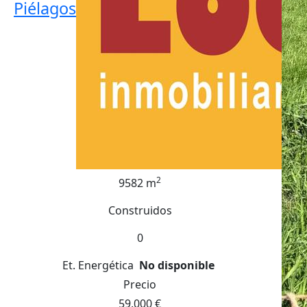
Piélagos
2
9582 m
Construidos
0
Et. Energética
No disponible
Precio
59.000 €