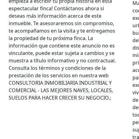
empieza a escribir tu propia historia en esta
Ma
espectacular finca! Contáctanos ahora si
co
deseas más información acerca de este
ex
inmueble. Te asesoraremos sin compromiso,
ur
te acompañamos en la visita y te entregamos
bu
la propiedad de tu próxima finca. La
de
información que contiene este anuncio no es
di
vinculante, puede estar sujeta a cambios y se
mi
muestra a título informativo y no contractual.
pr
Consulta los términos y condiciones de la
ac
prestación de los servicios en nuestra web
pa
CONSULTORIA INMOBILIARIA INDUSTRIAL Y
ex
COMERCIAL - LAS MEJORES NAVES, LOCALES,
vi
SUELOS PARA HACER CRECER SU NEGOCIO.;
de
de
to
pe
su
tr