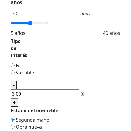
años
años
5 años
40 años
Tipo
de
interés
Fijo
Variable
-
%
+
Estado del inmueble
Segunda mano
Obra nueva