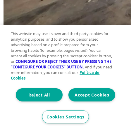
This website may use its own and third-party cookies for
analytical purposes, and to show you personalized
advertising based on a profile prepared from your
browsing habits (for example, pages visited). You can
Nave
accept all cookies by pressing the "Accept cookies" button,
Industrial
or
CONFIGURE OR REJECT THEIR USE BY PRESSING THE
"CONFIGURE YOUR COOKIES" BUTTON.
And if you need
en venta
more information, you can consult our
Política de
Poligono
Cookies
industrial
oeste,
Reject All
Accept Cookies
Alcantarilla
Planta 0
Cookies Settings
2
825 m