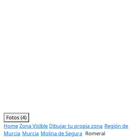
Fotos (4)
Home
Zona Vislble
Dibujar tu propia zona
Región de
Murcia
Murcia
Molina de Segura
Romeral