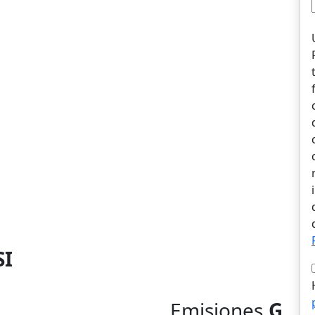
SI
Emisiones
G