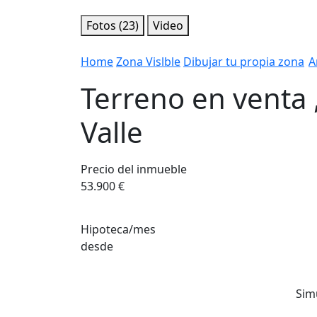
Fotos (23)
Video
Home
Zona Vislble
Dibujar tu propia zona
A
Terreno en venta ,
Valle
Precio del inmueble
53.900 €
Hipoteca/mes
desde
Sim