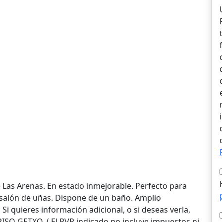
l
de Las Arenas. En estado inmejorable. Perfecto para
 salón de uñas. Dispone de un baño. Amplio
 quieres información adicional, o si deseas verla,
PISO GETXO. ( El PVP indicado no incluye impuestos ni