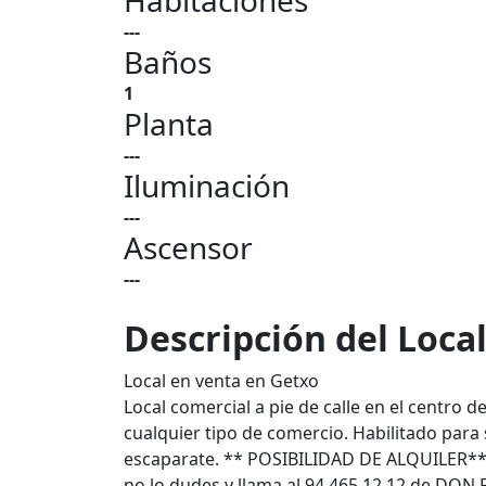
Habitaciones
---
Baños
1
Planta
---
Iluminación
---
Ascensor
---
Descripción del Loca
Local en venta en Getxo
Local comercial a pie de calle en el centro 
cualquier tipo de comercio. Habilitado para
escaparate. ** POSIBILIDAD DE ALQUILER** Si
no lo dudes y llama al 94 465 12 12 de DON 