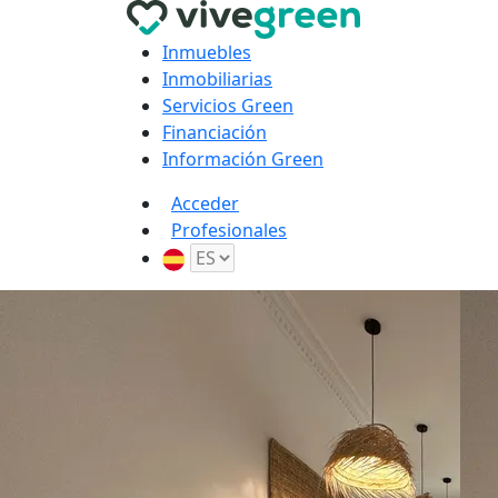
Inmuebles
Inmobiliarias
Servicios Green
Financiación
Información Green
Acceder
Profesionales