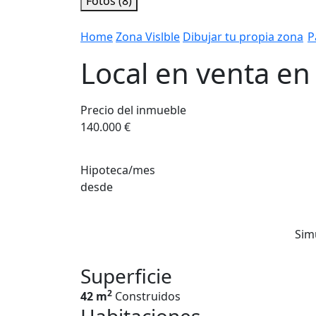
Fotos (8)
Home
Zona Vislble
Dibujar tu propia zona
P
Local en venta en
Precio del inmueble
140.000 €
Hipoteca/mes
desde
Sim
Superficie
2
42 m
Construidos