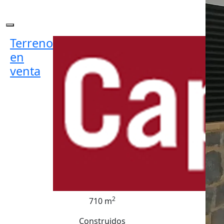
Terreno
en
venta
2
710 m
Construidos