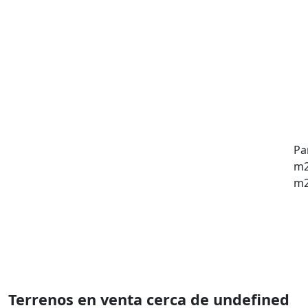
Pa
m2
m2
Terrenos en venta cerca de undefined