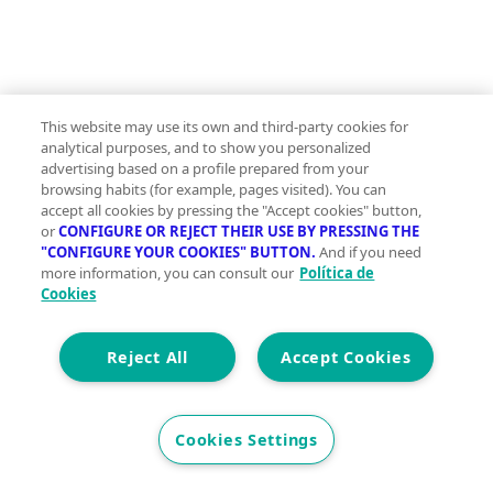
This website may use its own and third-party cookies for
analytical purposes, and to show you personalized
advertising based on a profile prepared from your
browsing habits (for example, pages visited). You can
accept all cookies by pressing the "Accept cookies" button,
or
CONFIGURE OR REJECT THEIR USE BY PRESSING THE
Viviendas en venta cerca de Yuncler
"CONFIGURE YOUR COOKIES" BUTTON.
And if you need
Viviendas en venta en Villaluenga de la Sagra
more information, you can consult our
Política de
Cookies
Viviendas en venta en Cobeja
Viviendas en venta en Yuncos
Viviendas en venta en Numancia de la Sagra
Reject All
Accept Cookies
Ver más
Viviendas en venta en barrios de
Cookies Settings
Yuncler
Viviendas en venta en Idarsagra, Yuncler