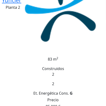
Yuncler
Planta 2
2
83 m
Construidos
2
2
Et. Energética
Cons.
G
Precio