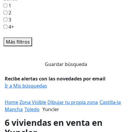
1
2
3
4+
Más filtros
Guardar búsqueda
Recibe alertas con las novedades por email
Ir a Mis búsquedas
Home
Zona Vislble
Dibujar tu propia zona
Castilla-la
Mancha
Toledo
Yuncler
6 viviendas en venta en