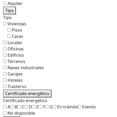
Alquiler
Tipo
Tipo
Viviendas
Pisos
Casas
Locales
Oficinas
Edificios
Terrenos
Naves industriales
Garajes
Hoteles
Trasteros
Certificado energético
Certificado energético
A
B
C
D
E
F
G
En trámite
Exento
No disponible