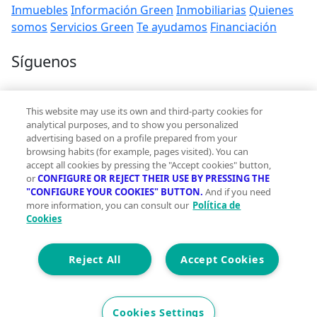
Inmuebles
Información Green
Inmobiliarias
Quienes
somos
Servicios Green
Te ayudamos
Financiación
Síguenos
Contacto
This website may use its own and third-party cookies for
hola@vivegreen.com
analytical purposes, and to show you personalized
advertising based on a profile prepared from your
browsing habits (for example, pages visited). You can
accept all cookies by pressing the "Accept cookies" button,
or
CONFIGURE OR REJECT THEIR USE BY PRESSING THE
"CONFIGURE YOUR COOKIES" BUTTON.
And if you need
more information, you can consult our
Política de
Aviso Legal
Cookies
Condiciones de uso
Politica de privacidad
Política de cookies
Reject All
Accept Cookies
Accesibilidad
© 2026 Vivegreen - Todos los derechos reservados - UCI
Cookies Settings