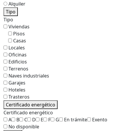
Alquiler
Tipo
Tipo
Viviendas
Pisos
Casas
Locales
Oficinas
Edificios
Terrenos
Naves industriales
Garajes
Hoteles
Trasteros
Certificado energético
Certificado energético
A
B
C
D
E
F
G
En trámite
Exento
No disponible