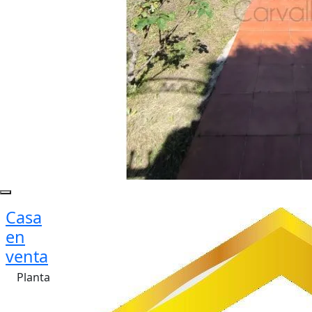
Casa
en
venta
Planta