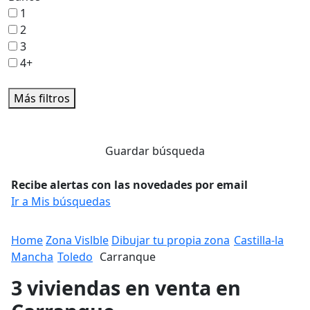
1
2
3
4+
Más filtros
Guardar búsqueda
Recibe alertas con las novedades por email
Ir a Mis búsquedas
Home
Zona Vislble
Dibujar tu propia zona
Castilla-la
Mancha
Toledo
Carranque
3 viviendas en venta en