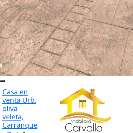
Casa en
venta Urb.
oliva
veleta,
Carranque