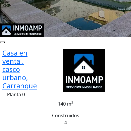
Casa en
venta ,
casco
urbano,
Carranque
Planta 0
2
140 m
Construidos
4