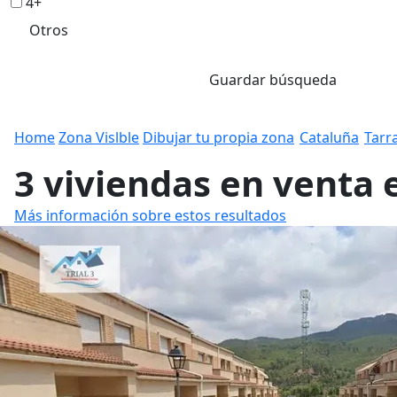
4+
Otros
Guardar búsqueda
Home
Zona Vislble
Dibujar tu propia zona
Cataluña
Tarr
3 viviendas en venta 
Más información sobre estos resultados