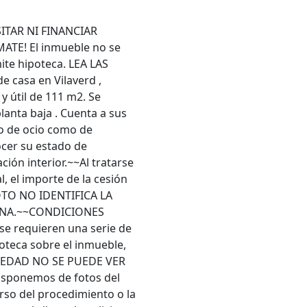
ITAR NI FINANCIAR
TE! El inmueble no se
ite hipoteca. LEA LAS
 casa en Vilaverd ,
y útil de 111 m2. Se
anta baja . Cuenta a sus
to de ocio como de
ocer su estado de
ión interior.~~Al tratarse
, el importe de la cesión
OTO NO IDENTIFICA LA
ONA.~~CONDICIONES
e requieren una serie de
poteca sobre el inmueble,
OPIEDAD NO SE PUEDE VER
isponemos de fotos del
urso del procedimiento o la