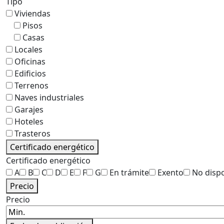
Tipo
Viviendas
Pisos
Casas
Locales
Oficinas
Edificios
Terrenos
Naves industriales
Garajes
Hoteles
Trasteros
Certificado energético
Certificado energético
A
B
C
D
E
F
G
En trámite
Exento
No disp
Precio
Precio