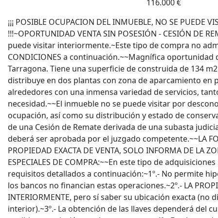
116.000 €
¡¡¡ POSIBLE OCUPACION DEL INMUEBLE, NO SE PUEDE VIS
!!!~OPORTUNIDAD VENTA SIN POSESIÓN - CESIÓN DE REMA
puede visitar interiormente.~Este tipo de compra no adm
CONDICIONES a continuación.~~Magnífica oportunidad de
Tarragona. Tiene una superficie de construida de 134 m2 
distribuye en dos plantas con zona de aparcamiento en pl
alrededores con una inmensa variedad de servicios, tan
necesidad.~~El inmueble no se puede visitar por descon
ocupación, así como su distribución y estado de conservac
de una Cesión de Remate derivada de una subasta judicial
deberá ser aprobada por el juzgado competente.~~LA F
PROPIEDAD EXACTA DE VENTA, SOLO INFORMA DE LA Z
ESPECIALES DE COMPRA:~~En este tipo de adquisiciones s
requisitos detallados a continuación:~1º.- No permite hi
los bancos no financian estas operaciones.~2º.- LA PR
INTERIORMENTE, pero sí saber su ubicación exacta (no d
interior).~3º.- La obtención de las llaves dependerá del c