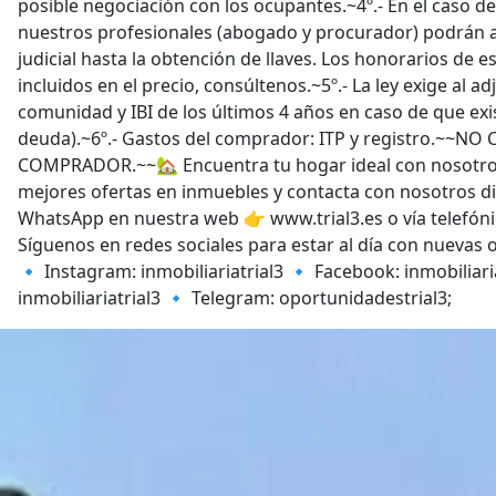
posible negociación con los ocupantes.~4º.- En el caso de q
nuestros profesionales (abogado y procurador) podrán 
judicial hasta la obtención de llaves. Los honorarios de e
incluidos en el precio, consúltenos.~5º.- La ley exige al ad
comunidad y IBI de los últimos 4 años en caso de que e
deuda).~6º.- Gastos del comprador: ITP y registro.~~
COMPRADOR.~~🏡 Encuentra tu hogar ideal con nosotro
mejores ofertas en inmuebles y contacta con nosotros d
WhatsApp en nuestra web 👉 www.trial3.es o vía telefóni
Síguenos en redes sociales para estar al día con nuevas
🔹 Instagram: inmobiliariatrial3 🔹 Facebook: inmobiliaria
inmobiliariatrial3 🔹 Telegram: oportunidadestrial3;