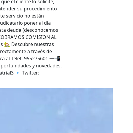
ue el cliente lo solicite,
atender su procedimiento
ste servicio no están
judicatario poner al día
xista deuda (desconocemos
NO COBRAMOS COMISION AL
s 🏡 Descubre nuestras
irectamente a través de
ca al Teléf. 955275601.~~📲
 oportunidades y novedades:
trial3 🔹 Twitter: