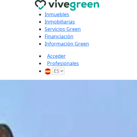
Inmuebles
Inmobiliarias
Servicios Green
Financiación
Información Green
Acceder
Profesionales