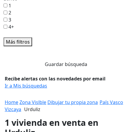
1
2
3
4+
Más filtros
Guardar búsqueda
Recibe alertas con las novedades por email
Ir a Mis búsquedas
Home
Zona Vislble
Dibujar tu propia zona
País Vasco
Vizcaya
Urduliz
1 vivienda en venta en