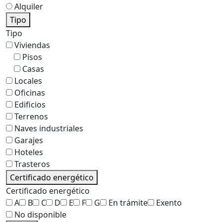
Alquiler
Tipo
Tipo
Viviendas
Pisos
Casas
Locales
Oficinas
Edificios
Terrenos
Naves industriales
Garajes
Hoteles
Trasteros
Certificado energético
Certificado energético
A
B
C
D
E
F
G
En trámite
Exento
No disponible