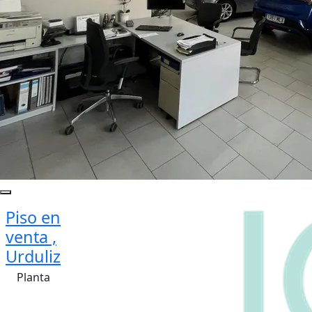
Piso en
venta ,
Urduliz
Planta