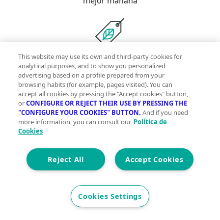
mejor mañana
Con la garantía de contar con profesionales
This website may use its own and third-party cookies for
analytical purposes, and to show you personalized
verificados
advertising based on a profile prepared from your
browsing habits (for example, pages visited). You can
accept all cookies by pressing the "Accept cookies" button,
Descubre vivegreen.com
or
CONFIGURE OR REJECT THEIR USE BY PRESSING THE
"CONFIGURE YOUR COOKIES" BUTTON.
And if you need
Inmuebles
Información Green
Inmobiliarias
Quienes
more information, you can consult our
Política de
Cookies
somos
Servicios Green
Te ayudamos
Financiación
Síguenos
Reject All
Accept Cookies
Contacto
Cookies Settings
hola@vivegreen.com