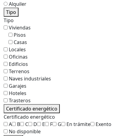
Alquiler
Tipo
Tipo
Viviendas
Pisos
Casas
Locales
Oficinas
Edificios
Terrenos
Naves industriales
Garajes
Hoteles
Trasteros
Certificado energético
Certificado energético
A
B
C
D
E
F
G
En trámite
Exento
No disponible