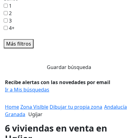
1
2
3
4+
Más filtros
Guardar búsqueda
Recibe alertas con las novedades por email
Ir a Mis búsquedas
Home
Zona Vislble
Dibujar tu propia zona
Andalucía
Granada
Ugíjar
6 viviendas en venta en