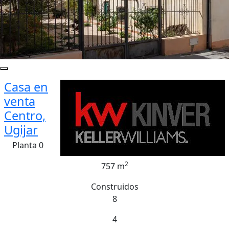
Casa en
venta
Centro,
Ugijar
Planta 0
2
757 m
Construidos
8
4