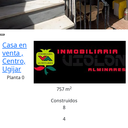
Casa en
venta ,
Centro,
Ugijar
Planta 0
2
757 m
Construidos
8
4