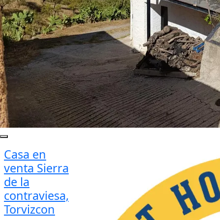
Casa en
venta Sierra
de la
contraviesa,
Torvizcon