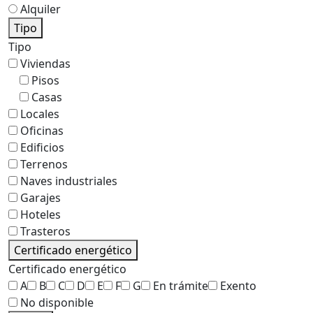
Alquiler
Tipo
Tipo
Viviendas
Pisos
Casas
Locales
Oficinas
Edificios
Terrenos
Naves industriales
Garajes
Hoteles
Trasteros
Certificado energético
Certificado energético
A
B
C
D
E
F
G
En trámite
Exento
No disponible