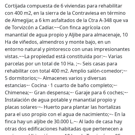
Cortijada compuesta de 6 viviendas para rehabilitar
con 400 m2, en la sierra de la Contraviesa en término
de Almegijar, a 6 km asfaltados de la Ctra A-348 que va
de Torvizcón a Cadiar.~~Con finca agrícola con
manantial de agua propio y Aljibe para almacenaje, 10
Ha de viñedos, almendros y monte bajo, en un
entorno natural y pintoresco con unas impresionantes
vistas.~~La propiedad está constituida por:~- Varias
parcelas por un total de 10 Ha. ;~- Seis casas para
rehabilitar con total 400 m2. Amplio salón-comedor;~·
5 dormitorios;~- Almacenes varios y diversas
estancias~· Cocina · 1 cuarto de baño completo;~·
Chimenea;~· Gran despensa;~· Garaje para 6 coches;~·
Instalación de agua potable y manantial propio y
placas solares·~- Huerto para plantar las hortalizas
para el uso propio con el agua de nacimiento;~- En la
finca hay un aljibe de 30.000 L.~- Al lado de casa hay
otras dos edificaciones habitadas que pertenecen a