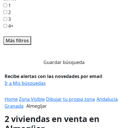
1
2
3
4+
Más filtros
Guardar búsqueda
Recibe alertas con las novedades por email
Ir a Mis búsquedas
Home
Zona Vislble
Dibujar tu propia zona
Andalucía
Granada
Almegíjar
2 viviendas en venta en