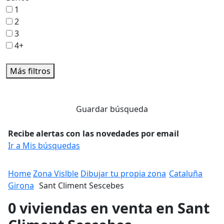
1
2
3
4+
Más filtros
Guardar búsqueda
Recibe alertas con las novedades por email
Ir a Mis búsquedas
Home
Zona Vislble
Dibujar tu propia zona
Cataluña
Girona
Sant Climent Sescebes
0 viviendas en venta en Sant