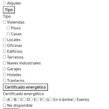
Alquiler
Tipo
Tipo
Viviendas
Pisos
Casas
Locales
Oficinas
Edificios
Terrenos
Naves industriales
Garajes
Hoteles
Trasteros
Certificado energético
Certificado energético
A
B
C
D
E
F
G
En trámite
Exento
No disponible