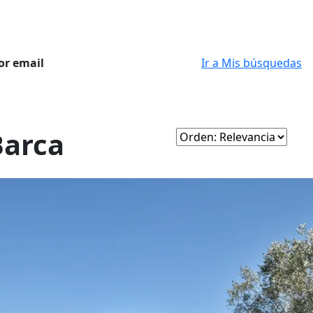
or email
Ir a Mis búsquedas
Barca