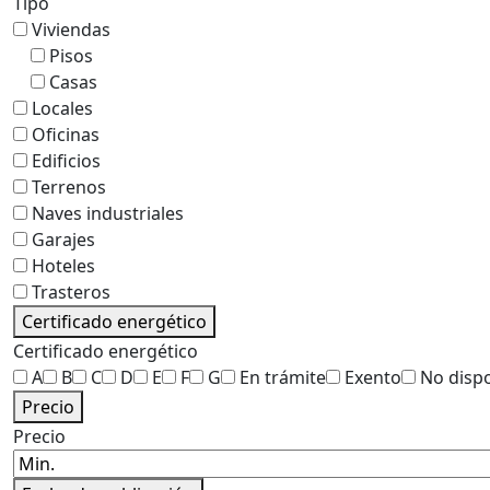
Tipo
Viviendas
Pisos
Casas
Locales
Oficinas
Edificios
Terrenos
Naves industriales
Garajes
Hoteles
Trasteros
Certificado energético
Certificado energético
A
B
C
D
E
F
G
En trámite
Exento
No disp
Precio
Precio