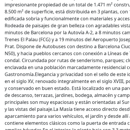
impresionante propiedad de un total de 1.471 m² const
8.500 m² de superficie, está distribuida en 3 plantas, con
edificada sobria y funcionalmente con materiales y acces
Rodeada de paisajes de gran belleza con agradables vistas
minutos de Barcelona por la Autovía A-2, a 8 minutos ca
Trenes El Palau (FCG) y a 19 minutos del Aeropuerto Jose
Prat. Dispone de Autobuses con destino a Barcelona Ciuda
N50), y hacia pueblos cercanos con conexión a Líneas de 
condal. Circundada por rutas de senderismo, parques; cl
enclavada en una población marcadamente residencial c
Gastronomía.Elegancia y privacidad son el sello de este 
en el siglo XV, renovado integralmente en el siglo XVIII, 
y conservado en buen estado. Está localizado en una parc
de descanso, terrazas, jardines, bodega, almacén y campo
principales son muy espaciosas y están orientadas al Sur-
y las vistas del paisaje.La Masía tiene acceso directo desde
aparcamiento para varios vehículos, el jardín y desde allí 
contiene elementos clásicos como la puerta de entrada 