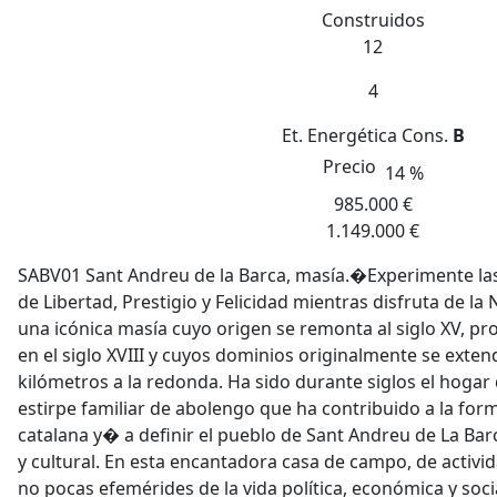
Construidos
12
4
Et. Energética
Cons.
B
Precio
14 %
985.000 €
1.149.000 €
SABV01 Sant Andreu de la Barca, masía.�Experimente la
de Libertad, Prestigio y Felicidad mientras disfruta de la
una icónica masía cuyo origen se remonta al siglo XV, 
en el siglo XVIII y cuyos dominios originalmente se ext
kilómetros a la redonda. Ha sido durante siglos el hogar
estirpe familiar de abolengo que ha contribuido a la for
catalana y� a definir el pueblo de Sant Andreu de La Ba
y cultural. En esta encantadora casa de campo, de activida
no pocas efemérides de la vida política, económica y soci