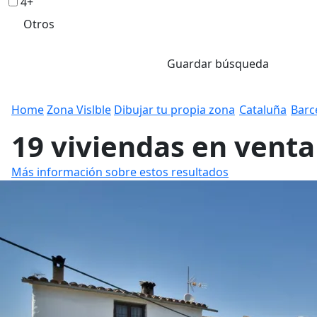
4+
Otros
Guardar búsqueda
Home
Zona Vislble
Dibujar tu propia zona
Cataluña
Barc
19 viviendas en venta
Más información sobre estos resultados