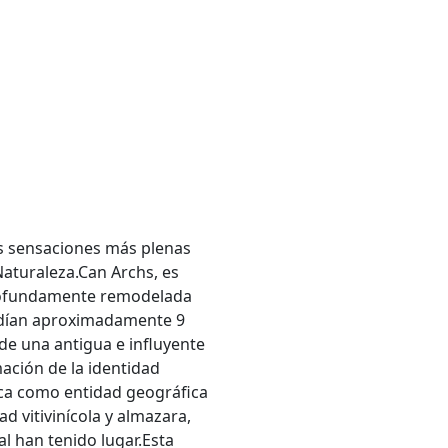
s sensaciones más plenas
 Naturaleza.Can Archs, es
profundamente remodelada
endían aproximadamente 9
 de una antigua e influyente
mación de la identidad
rca como entidad geográfica
d vitivinícola y almazara,
al han tenido lugar.Esta