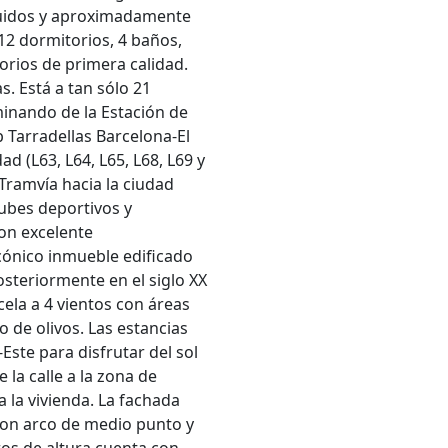
ruidos y aproximadamente
 12 dormitorios, 4 baños,
orios de primera calidad.
. Está a tan sólo 21
minando de la Estación de
p Tarradellas Barcelona-El
d (L63, L64, L65, L68, L69 y
Tramvía hacia la ciudad
ubes deportivos y
on excelente
icónico inmueble edificado
posteriormente en el siglo XX
ela a 4 vientos con áreas
 de olivos. Las estancias
Este para disfrutar del sol
 la calle a la zona de
a la vivienda. La fachada
con arco de medio punto y