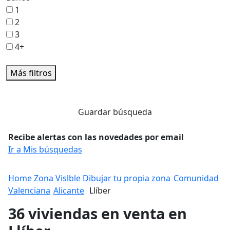
1
2
3
4+
Más filtros
Guardar búsqueda
Recibe alertas con las novedades por email
Ir a Mis búsquedas
Home
Zona Vislble
Dibujar tu propia zona
Comunidad
Valenciana
Alicante
Llíber
36 viviendas en venta en