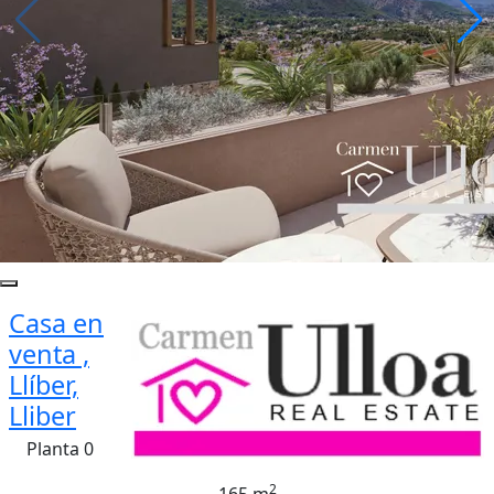
Casa en
venta ,
Llíber,
Lliber
Planta 0
2