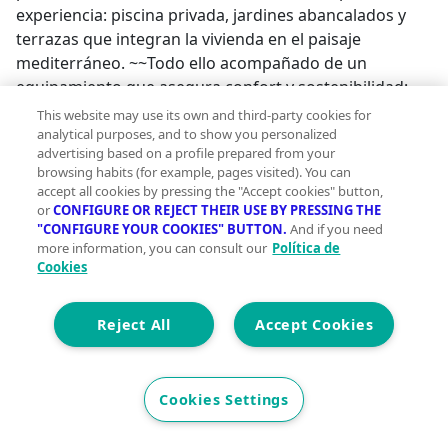
experiencia: piscina privada, jardines abancalados y
terrazas que integran la vivienda en el paisaje
mediterráneo. ~~Todo ello acompañado de un
equipamiento que asegura confort y sostenibilidad:
aerotermia, suelo radiante, placas fotovoltaicas,
This website may use its own and third-party cookies for
sistema de ventilación con recuperador de calor,
analytical purposes, and to show you personalized
advertising based on a profile prepared from your
domótica y cargador para coche eléctrico. Airen A es
browsing habits (for example, pages visited). You can
más que una casa: es un hogar donde cada día se vive
accept all cookies by pressing the "Accept cookies" button,
en armonía con la naturaleza, en un entorno que invita
or
CONFIGURE OR REJECT THEIR USE BY PRESSING THE
a disfrutar de lo auténtico.;
"CONFIGURE YOUR COOKIES" BUTTON.
And if you need
more information, you can consult our
Política de
Cookies
Reject All
Accept Cookies
Cookies Settings