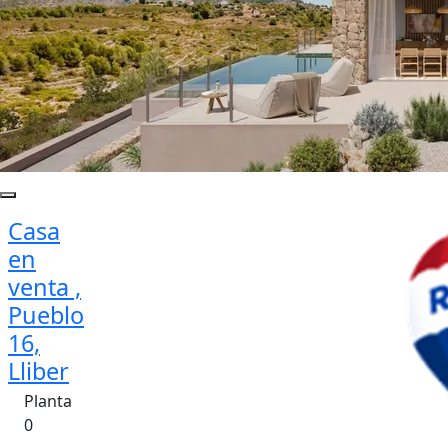
Casa
en
venta ,
Pueblo
16,
Lliber
Planta
0