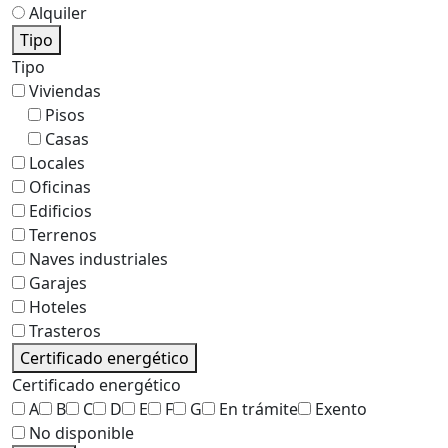
Alquiler
Tipo
Tipo
Viviendas
Pisos
Casas
Locales
Oficinas
Edificios
Terrenos
Naves industriales
Garajes
Hoteles
Trasteros
Certificado energético
Certificado energético
A
B
C
D
E
F
G
En trámite
Exento
No disponible