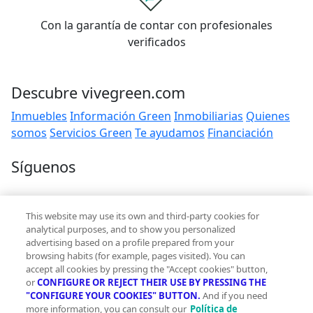
Con la garantía de contar con profesionales
verificados
Descubre vivegreen.com
Inmuebles
Información Green
Inmobiliarias
Quienes
somos
Servicios Green
Te ayudamos
Financiación
Síguenos
Contacto
This website may use its own and third-party cookies for
hola@vivegreen.com
analytical purposes, and to show you personalized
advertising based on a profile prepared from your
browsing habits (for example, pages visited). You can
accept all cookies by pressing the "Accept cookies" button,
or
CONFIGURE OR REJECT THEIR USE BY PRESSING THE
"CONFIGURE YOUR COOKIES" BUTTON.
And if you need
more information, you can consult our
Política de
Aviso Legal