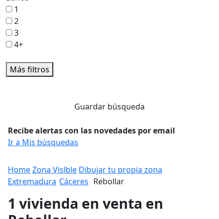
1
2
3
4+
Más filtros
Guardar búsqueda
Recibe alertas con las novedades por email
Ir a Mis búsquedas
Home
Zona Vislble
Dibujar tu propia zona
Extremadura
Cáceres
Rebollar
1 vivienda en venta en