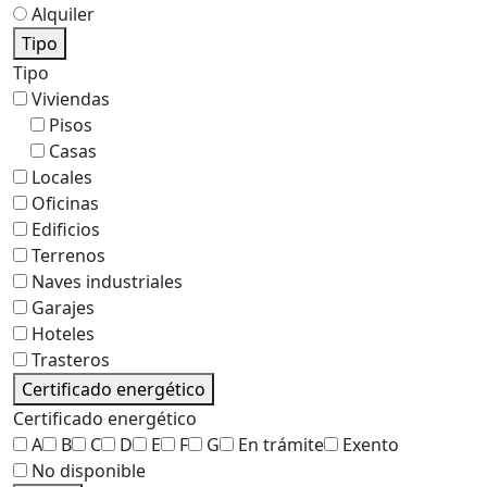
Alquiler
Tipo
Tipo
Viviendas
Pisos
Casas
Locales
Oficinas
Edificios
Terrenos
Naves industriales
Garajes
Hoteles
Trasteros
Certificado energético
Certificado energético
A
B
C
D
E
F
G
En trámite
Exento
No disponible