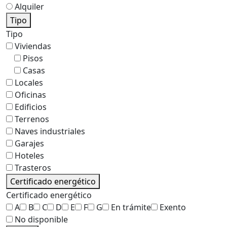
Alquiler
Tipo
Tipo
Viviendas
Pisos
Casas
Locales
Oficinas
Edificios
Terrenos
Naves industriales
Garajes
Hoteles
Trasteros
Certificado energético
Certificado energético
A
B
C
D
E
F
G
En trámite
Exento
No disponible