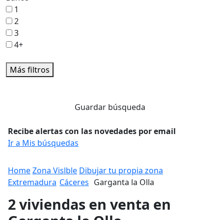
1
2
3
4+
Más filtros
Guardar búsqueda
Recibe alertas con las novedades por email
Ir a Mis búsquedas
Home
Zona Vislble
Dibujar tu propia zona
Extremadura
Cáceres
Garganta la Olla
2 viviendas en venta en