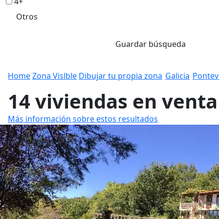
4+
Otros
Guardar búsqueda
Home
Zona Vislble
Dibujar tu propia zona
Galicia
Pontev
14 viviendas en vent
Más información sobre estos resultados