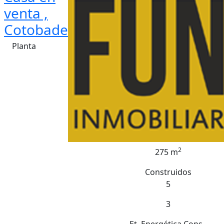
venta ,
Cotobade
Planta
2
275 m
Construidos
5
3