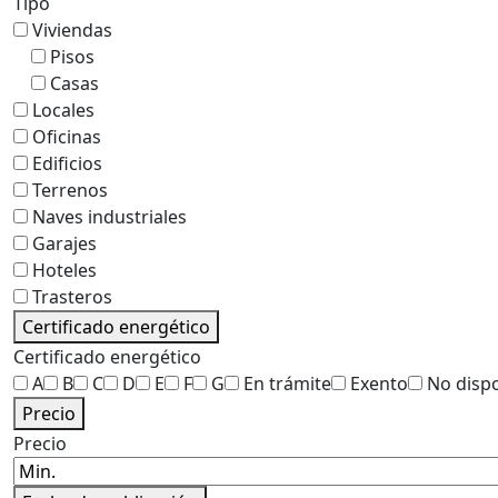
Tipo
Viviendas
Pisos
Casas
Locales
Oficinas
Edificios
Terrenos
Naves industriales
Garajes
Hoteles
Trasteros
Certificado energético
Certificado energético
A
B
C
D
E
F
G
En trámite
Exento
No disp
Precio
Precio