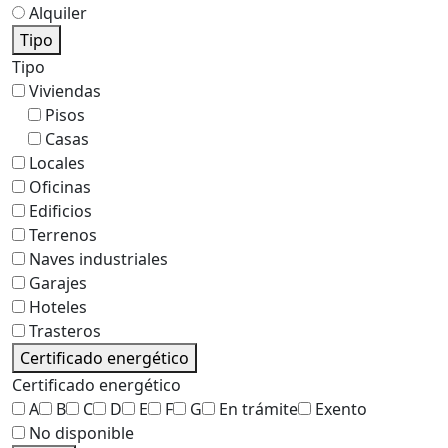
Alquiler
Tipo
Tipo
Viviendas
Pisos
Casas
Locales
Oficinas
Edificios
Terrenos
Naves industriales
Garajes
Hoteles
Trasteros
Certificado energético
Certificado energético
A
B
C
D
E
F
G
En trámite
Exento
No disponible