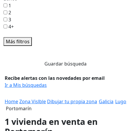
1
2
3
4+
Más filtros
Guardar búsqueda
Recibe alertas con las novedades por email
Ir a Mis búsquedas
Home
Zona Vislble
Dibujar tu propia zona
Galicia
Lugo
Portomarín
1 vivienda en venta en