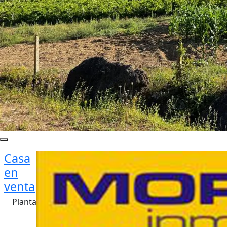
Casa
en
venta
Planta