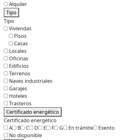
Alquiler
Tipo
Tipo
Viviendas
Pisos
Casas
Locales
Oficinas
Edificios
Terrenos
Naves industriales
Garajes
Hoteles
Trasteros
Certificado energético
Certificado energético
A
B
C
D
E
F
G
En trámite
Exento
No disponible