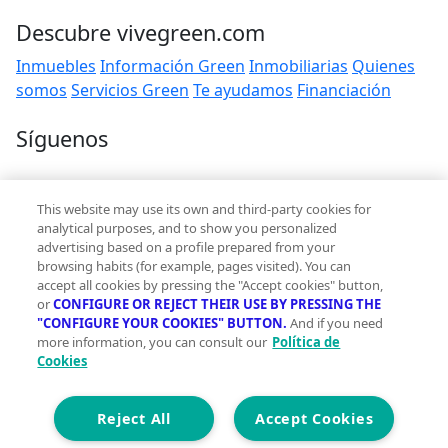
Descubre vivegreen.com
Inmuebles
Información Green
Inmobiliarias
Quienes
somos
Servicios Green
Te ayudamos
Financiación
Síguenos
Contacto
This website may use its own and third-party cookies for
hola@vivegreen.com
analytical purposes, and to show you personalized
advertising based on a profile prepared from your
browsing habits (for example, pages visited). You can
accept all cookies by pressing the "Accept cookies" button,
or
CONFIGURE OR REJECT THEIR USE BY PRESSING THE
"CONFIGURE YOUR COOKIES" BUTTON.
And if you need
more information, you can consult our
Política de
Aviso Legal
Cookies
Condiciones de uso
Politica de privacidad
Política de cookies
Reject All
Accept Cookies
Accesibilidad