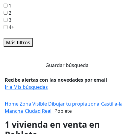
1
2
3
4+
Más filtros
Guardar búsqueda
Recibe alertas con las novedades por email
Ir a Mis búsquedas
Home
Zona Vislble
Dibujar tu propia zona
Castilla-la
Mancha
Ciudad Real
Poblete
1 vivienda en venta en