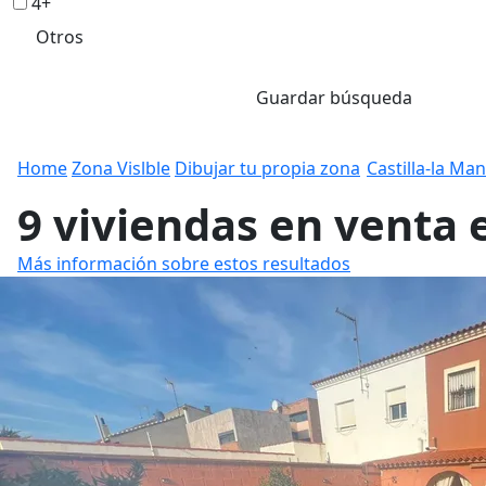
4+
Otros
Guardar búsqueda
Home
Zona Vislble
Dibujar tu propia zona
Castilla-la Ma
9 viviendas en venta 
Más información sobre estos resultados