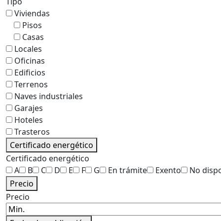
Tipo
Viviendas
Pisos
Casas
Locales
Oficinas
Edificios
Terrenos
Naves industriales
Garajes
Hoteles
Trasteros
Certificado energético
Certificado energético
A
B
C
D
E
F
G
En trámite
Exento
No disp
Precio
Precio