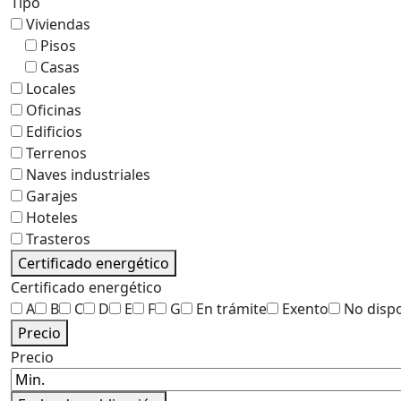
Tipo
Viviendas
Pisos
Casas
Locales
Oficinas
Edificios
Terrenos
Naves industriales
Garajes
Hoteles
Trasteros
Certificado energético
Certificado energético
A
B
C
D
E
F
G
En trámite
Exento
No disp
Precio
Precio