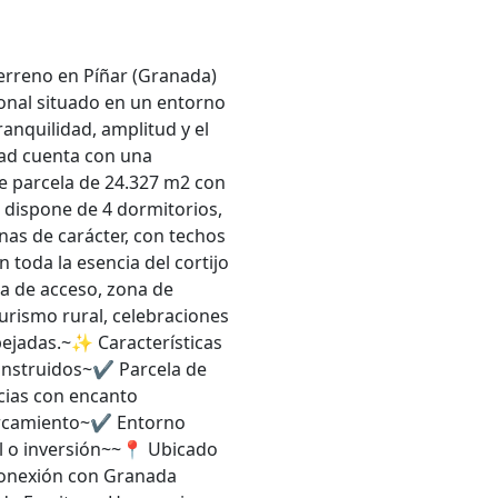
erreno en Píñar (Granada)
ional situado en un entorno
ranquilidad, amplitud y el
dad cuenta con una
e parcela de 24.327 m2 con
l dispone de 4 dormitorios,
nas de carácter, con techos
 toda la esencia del cortijo
a de acceso, zona de
turismo rural, celebraciones
spejadas.~✨ Características
onstruidos~✔ Parcela de
ias con encanto
arcamiento~✔ Entorno
l o inversión~~📍 Ubicado
 conexión con Granada