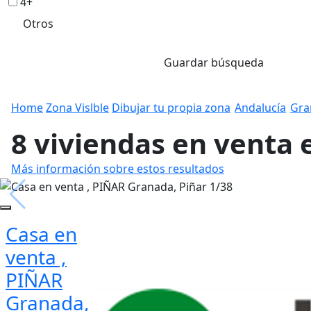
4+
Otros
Guardar búsqueda
Home
Zona Vislble
Dibujar tu propia zona
Andalucía
Gra
8 viviendas en venta 
Más información sobre estos resultados
Casa en
venta ,
PIÑAR
Granada,