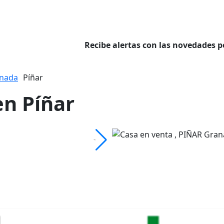
Recibe alertas con las novedades p
nada
Píñar
en Píñar