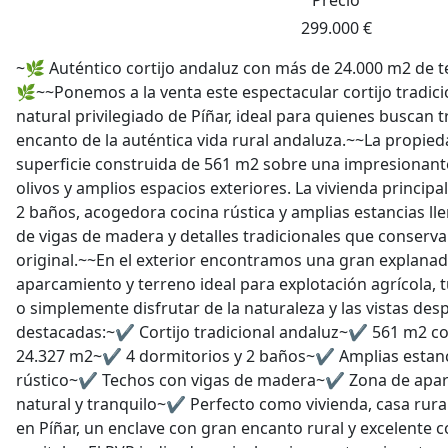
299.000 €
~🌿 Auténtico cortijo andaluz con más de 24.000 m2 de t
🌿~~Ponemos a la venta este espectacular cortijo tradic
natural privilegiado de Píñar, ideal para quienes buscan t
encanto de la auténtica vida rural andaluza.~~La propie
superficie construida de 561 m2 sobre una impresionant
olivos y amplios espacios exteriores. La vivienda principa
2 baños, acogedora cocina rústica y amplias estancias lle
de vigas de madera y detalles tradicionales que conservan
original.~~En el exterior encontramos una gran explanad
aparcamiento y terreno ideal para explotación agrícola, 
o simplemente disfrutar de la naturaleza y las vistas de
destacadas:~✔ Cortijo tradicional andaluz~✔ 561 m2 c
24.327 m2~✔ 4 dormitorios y 2 baños~✔ Amplias estanc
rústico~✔ Techos con vigas de madera~✔ Zona de ap
natural y tranquilo~✔ Perfecto como vivienda, casa rura
en Píñar, un enclave con gran encanto rural y excelente