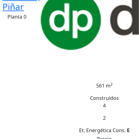
Piñar
Planta 0
2
561 m
Construidos
4
2
Et. Energética
Cons.
E
Precio