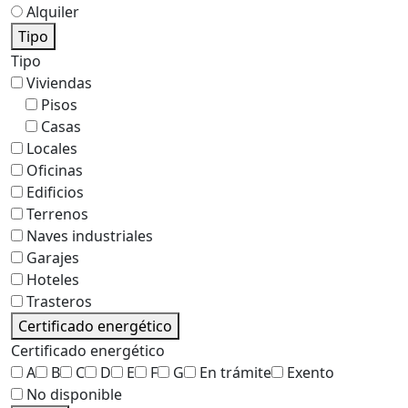
Alquiler
Tipo
Tipo
Viviendas
Pisos
Casas
Locales
Oficinas
Edificios
Terrenos
Naves industriales
Garajes
Hoteles
Trasteros
Certificado energético
Certificado energético
A
B
C
D
E
F
G
En trámite
Exento
No disponible