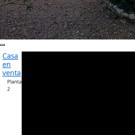
Casa
en
venta
Planta
2