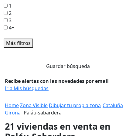
1
2
3
4+
Más filtros
Guardar búsqueda
Recibe alertas con las novedades por email
Ir a Mis búsquedas
Home
Zona Vislble
Dibujar tu propia zona
Cataluña
Girona
Paláu-sabardera
21 viviendas en venta en