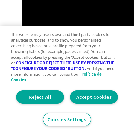
This website may use its own and third-party cookies for
analytical purposes, and to show you personalized
advertising based on a profile prepared from your
browsing habits (for example, pages visited). You can
accept all cookies by pressing the "Accept cookies" button,
or
CONFIGURE OR REJECT THEIR USE BY PRESSING THE
"CONFIGURE YOUR COOKIES" BUTTON.
And if you need
more information, you can consult our
Política de
Cookies
Reject All
Accept Cookies
Cookies Settings