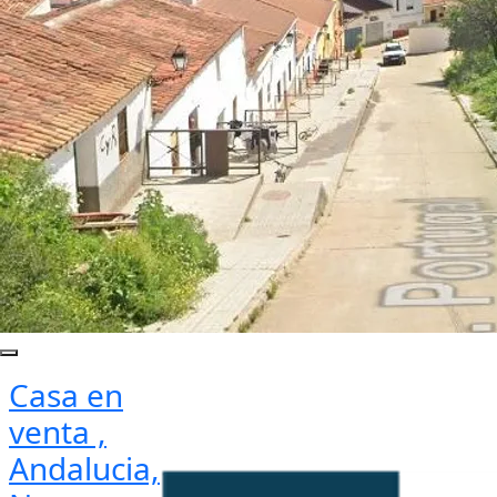
Casa en
venta ,
Andalucia,