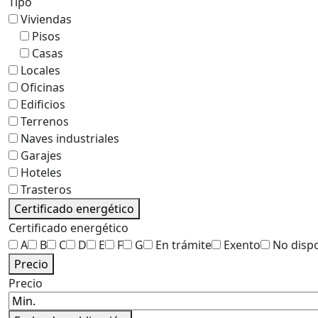
Tipo
Viviendas
Pisos
Casas
Locales
Oficinas
Edificios
Terrenos
Naves industriales
Garajes
Hoteles
Trasteros
Certificado energético
Certificado energético
A
B
C
D
E
F
G
En trámite
Exento
No disp
Precio
Precio