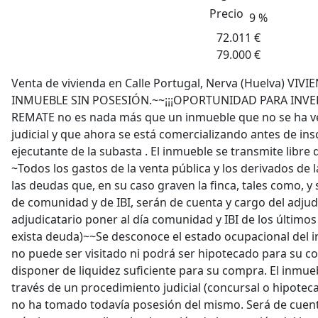
Precio
9 %
72.011 €
79.000 €
Venta de vivienda en Calle Portugal, Nerva (Huelva) VI
INMUEBLE SIN POSESIÓN.~~¡¡¡OPORTUNIDAD PARA INVER
REMATE no es nada más que un inmueble que no se ha v
judicial y que ahora se está comercializando antes de ins
ejecutante de la subasta . El inmueble se transmite libre 
~Todos los gastos de la venta pública y los derivados de l
las deudas que, en su caso graven la finca, tales como, y 
de comunidad y de IBI, serán de cuenta y cargo del adjudic
adjudicatario poner al día comunidad y IBI de los último
exista deuda)~~Se desconoce el estado ocupacional del 
no puede ser visitado ni podrá ser hipotecado para su c
disponer de liquidez suficiente para su compra. El inmue
través de un procedimiento judicial (concursal o hipotecar
no ha tomado todavía posesión del mismo. Será de cuen