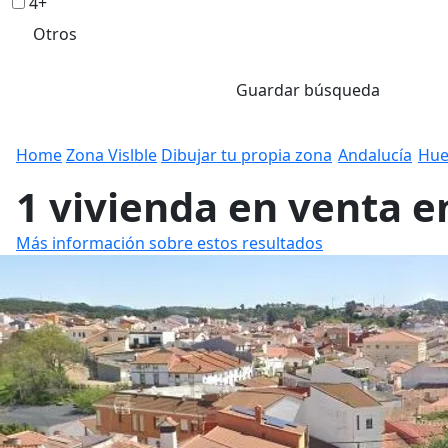
4+
Otros
Guardar búsqueda
Home
Zona Vislble
Dibujar tu propia zona
Andalucía
Hue
1 vivienda en venta 
Más información sobre estos resultados