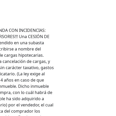
VIENDA CON INCIDENCIAS:
SORES!!! Una CESIÓN DE
endido en una subasta
cribirse a nombre del
de cargas hipotecarias.
a cancelación de cargas, y
sin carácter taxativo, gastos
atario. (La ley exige al
s 4 años en caso de que
inmueble. Dicho inmueble
ompra, con lo cuál habrá de
ble ha sido adquirido a
io) por el vendedor, el cual
ta del comprador los