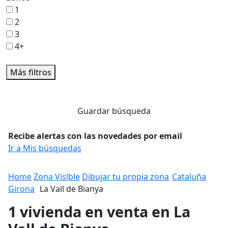
1
2
3
4+
Más filtros
Guardar búsqueda
Recibe alertas con las novedades por email
Ir a Mis búsquedas
Home
Zona Vislble
Dibujar tu propia zona
Cataluña
Girona
La Vall de Bianya
1 vivienda en venta en La