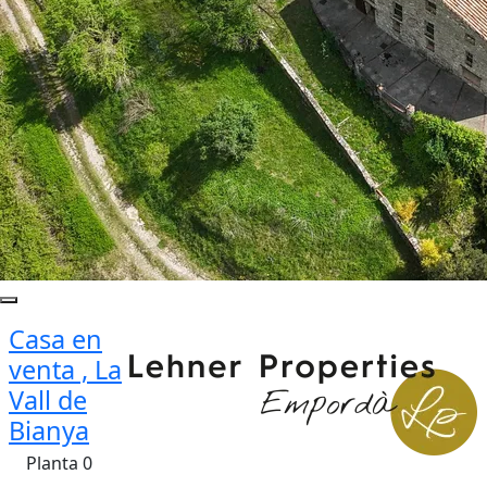
Casa en
venta , La
Vall de
Bianya
Planta 0