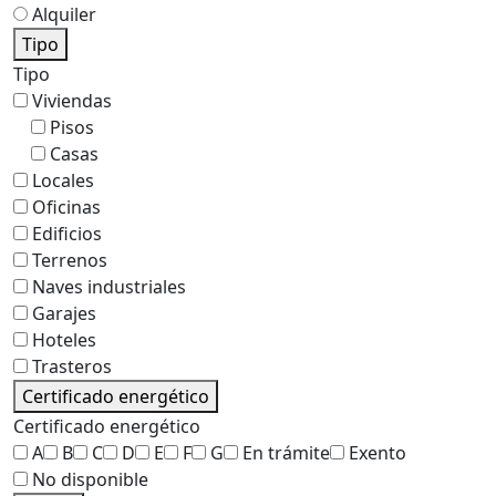
Alquiler
Tipo
Tipo
Viviendas
Pisos
Casas
Locales
Oficinas
Edificios
Terrenos
Naves industriales
Garajes
Hoteles
Trasteros
Certificado energético
Certificado energético
A
B
C
D
E
F
G
En trámite
Exento
No disponible