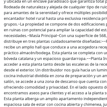
y ubicada en un enclave paradisíaco que garantiza total p
Rodeada de naturaleza y alejada de cualquier tipo de ruid
para amantes de la serenidad y ofrece múltiples posibili
encantador hotel rural hasta una exclusiva residencia pri
grupos.~La propiedad se compone de dos edificaciones p
en ruinas con potencial para ampliar la capacidad del es
necesidades.~Masía Principal~Con una superficie de 568,5
distribuye en tres plantas cuidadosamente diseñadas:~~Pl
recibe un amplio hall que conduce a una acogedora rec
práctico almacén/bodega. Esta planta se completa con u
bóveda catalana y un espacioso guardarropa.~~Planta I
acceder a esta planta tanto desde las escaleras de la r
desde el exterior. Un distribuidor nos guía hacia un lum
cocina industrial dividida en zona de preparación y un a
salón, se accede a una zona de descanso que cuenta con 
ofreciendo comodidad y privacidad. En el lado opuesto del
encontramos aseos para clientes y el acceso a la planta s
Esta planta alberga un amplio apartamento independien
espaciosa sala de estar con cocina abierta y chimenea, j