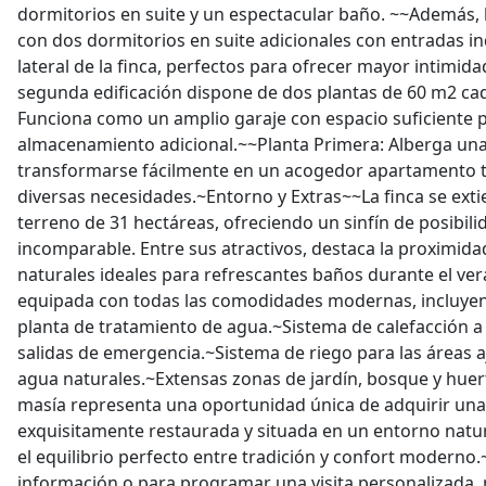
dormitorios en suite y un espectacular baño. ~~Además, 
con dos dormitorios en suite adicionales con entradas i
lateral de la finca, perfectos para ofrecer mayor intimid
segunda edificación dispone de dos plantas de 60 m2 cad
Funciona como un amplio garaje con espacio suficiente p
almacenamiento adicional.~~Planta Primera: Alberga una
transformarse fácilmente en un acogedor apartamento ti
diversas necesidades.~Entorno y Extras~~La finca se ext
terreno de 31 hectáreas, ofreciendo un sinfín de posibil
incomparable. Entre sus atractivos, destaca la proximida
naturales ideales para refrescantes baños durante el ve
equipada con todas las comodidades modernas, incluye
planta de tratamiento de agua.~Sistema de calefacción a 
salidas de emergencia.~Sistema de riego para las áreas 
agua naturales.~Extensas zonas de jardín, bosque y huer
masía representa una oportunidad única de adquirir una
exquisitamente restaurada y situada en un entorno natu
el equilibrio perfecto entre tradición y confort modern
información o para programar una visita personalizada,