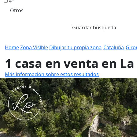
4+
Otros
Guardar búsqueda
Home
Zona Vislble
Dibujar tu propia zona
Cataluña
Giro
1 casa en venta en La
Más información sobre estos resultados