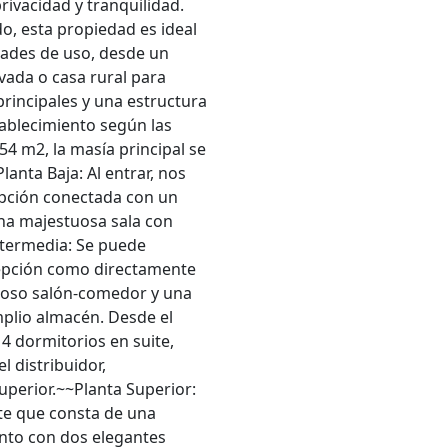
rivacidad y tranquilidad.
o, esta propiedad es ideal
dades de uso, desde un
vada o casa rural para
rincipales y una estructura
tablecimiento según las
4 m2, la masía principal se
anta Baja: Al entrar, nos
epción conectada con un
na majestuosa sala con
ntermedia: Se puede
ecepción como directamente
inoso salón-comedor y una
mplio almacén. Desde el
4 dormitorios en suite,
 distribuidor,
uperior.~~Planta Superior:
te que consta de una
unto con dos elegantes