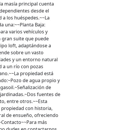
la masía principal cuenta
ndependientes desde el
ad a los huéspedes.~~La
a una:~~Planta Baja:
ara varios vehículos y
 gran suite que puede
po loft, adaptándose a
iende sobre un vasto
idades y un entorno natural
d a un río con pozas
rano.~~La propiedad está
ndo:~Pozo de agua propio y
gasoil.~Señalización de
ajardinadas.~Dos fuentes de
to, entre otros.~~Esta
 propiedad con historia,
ral de ensueño, ofreciendo
o.~Contacto~~Para más
 no dudes en contactarnos.