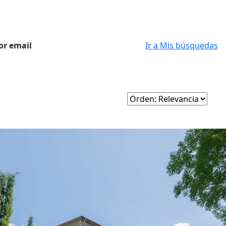
or email
Ir a Mis búsquedas