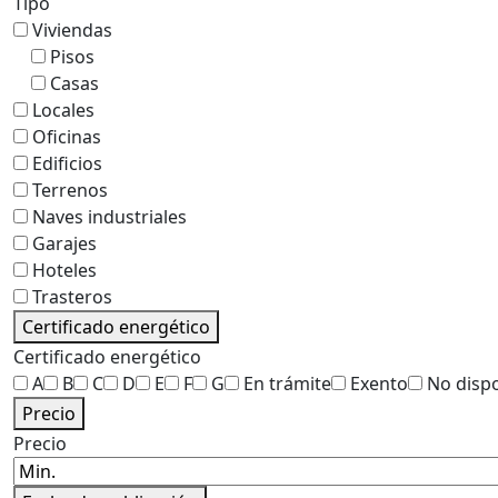
Tipo
Viviendas
Pisos
Casas
Locales
Oficinas
Edificios
Terrenos
Naves industriales
Garajes
Hoteles
Trasteros
Certificado energético
Certificado energético
A
B
C
D
E
F
G
En trámite
Exento
No disp
Precio
Precio