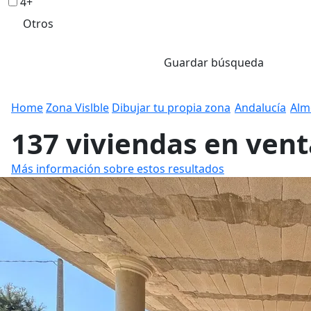
4+
Otros
Guardar búsqueda
Home
Zona Vislble
Dibujar tu propia zona
Andalucía
Alm
137 viviendas en ven
Más información sobre estos resultados