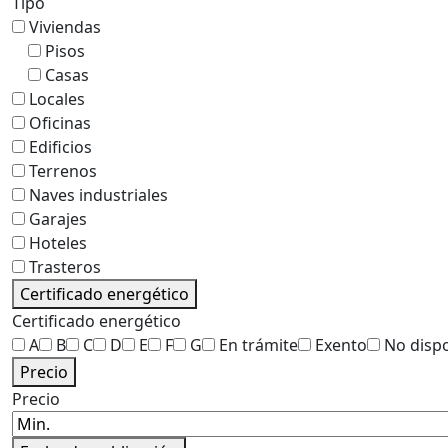
Tipo
Viviendas
Pisos
Casas
Locales
Oficinas
Edificios
Terrenos
Naves industriales
Garajes
Hoteles
Trasteros
Certificado energético
Certificado energético
A
B
C
D
E
F
G
En trámite
Exento
No disp
Precio
Precio