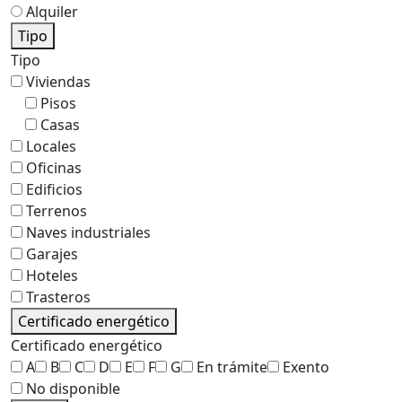
Alquiler
Tipo
Tipo
Viviendas
Pisos
Casas
Locales
Oficinas
Edificios
Terrenos
Naves industriales
Garajes
Hoteles
Trasteros
Certificado energético
Certificado energético
A
B
C
D
E
F
G
En trámite
Exento
No disponible