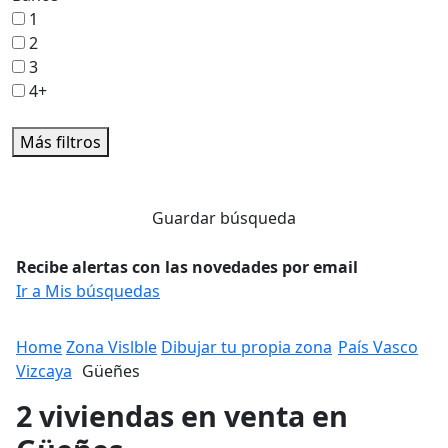
1
2
3
4+
Más filtros
Guardar búsqueda
Recibe alertas con las novedades por email
Ir a Mis búsquedas
Home
Zona Vislble
Dibujar tu propia zona
País Vasco
Vizcaya
Güeñes
2 viviendas en venta en