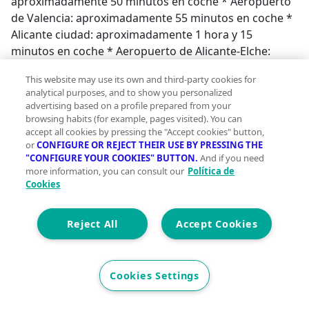
aproximadamente 50 minutos en coche * Aeropuerto
de Valencia: aproximadamente 55 minutos en coche *
Alicante ciudad: aproximadamente 1 hora y 15
minutos en coche * Aeropuerto de Alicante-Elche:
aproximadamente 1 hora y 20 minutos en coche Si
This website may use its own and third-party cookies for
busca una vivienda bien cuidada, con 3 dormitorios, 2
analytical purposes, and to show you personalized
baños, armarios empotrados en todas las
advertising based on a profile prepared from your
habitaciones, aire acondicionado y una ubicación
browsing habits (for example, pages visited). You can
accept all cookies by pressing the "Accept cookies" button,
céntrica a pocos minutos de la playa, esta puede ser
or
CONFIGURE OR REJECT THEIR USE BY PRESSING THE
una excelente oportunidad tanto como residencia
"CONFIGURE YOUR COOKIES" BUTTON.
And if you need
habitual como segunda vivienda. Contacte con
more information, you can consult our
Política de
nosotros para obtener más información o concertar
Cookies
una visita. Nota : El precio anunciado no incluye los
honorarios de intermediación inmobiliaria;
Reject All
Accept Cookies
Cookies Settings