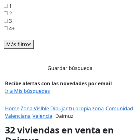
1
2
3
4+
Más filtros
Guardar búsqueda
Recibe alertas con las novedades por email
Ir a Mis búsquedas
Home
Zona Vislble
Dibujar tu propia zona
Comunidad
Valenciana
Valencia
Daimuz
32 viviendas en venta en