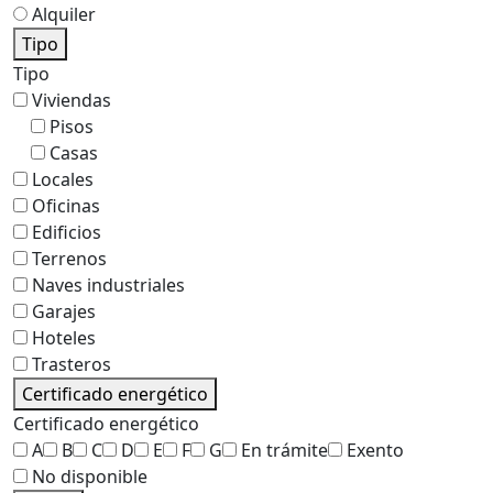
Alquiler
Tipo
Tipo
Viviendas
Pisos
Casas
Locales
Oficinas
Edificios
Terrenos
Naves industriales
Garajes
Hoteles
Trasteros
Certificado energético
Certificado energético
A
B
C
D
E
F
G
En trámite
Exento
No disponible