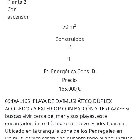
Planta 2 |
Con
ascensor
2
70 m
Construidos
2
1
Et. Energética
Cons.
D
Precio
165.000 €
094XAL165 ¡PLAYA DE DAIMUS! ÁTICO DÚPLEX
ACOGEDOR Y EXTERIOR CON BALCÓN Y TERRAZA~~Si
buscas vivir cerca del mar y sus playas, este
encantador ático dúplex seminuevo es ideal para ti.
Ubicado en la tranquila zona de los Pedregales en
Daimus, ofrece serenidad durante todo el año, incluso