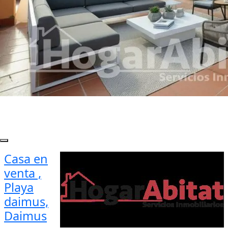
Casa en
venta ,
Playa
daimus,
Daimus