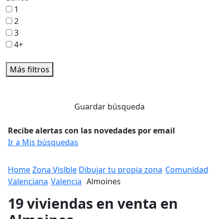
1
2
3
4+
Más filtros
Guardar búsqueda
Recibe alertas con las novedades por email
Ir a Mis búsquedas
Home
Zona Vislble
Dibujar tu propia zona
Comunidad
Valenciana
Valencia
Almoines
19 viviendas en venta en