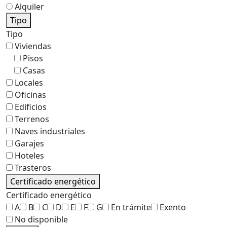
Alquiler
Tipo
Tipo
Viviendas
Pisos
Casas
Locales
Oficinas
Edificios
Terrenos
Naves industriales
Garajes
Hoteles
Trasteros
Certificado energético
Certificado energético
A
B
C
D
E
F
G
En trámite
Exento
No disponible