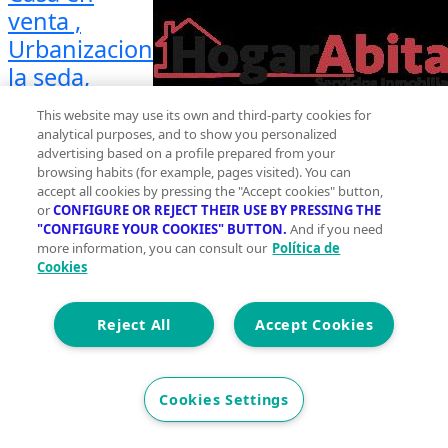
venta ,
Urbanizacion
la seda,
Almoines
This website may use its own and third-party cookies for
Planta 0
analytical purposes, and to show you personalized
advertising based on a profile prepared from your
2
186 m
browsing habits (for example, pages visited). You can
accept all cookies by pressing the "Accept cookies" button,
Construidos
or
CONFIGURE OR REJECT THEIR USE BY PRESSING THE
"CONFIGURE YOUR COOKIES" BUTTON.
3
And if you need
more information, you can consult our
Política de
Cookies
3
Et. Energética
Cons.
E
Reject All
Accept Cookies
Precio
275.000 €
Cookies Settings
109PAL275 PRECIOSO ADOSADO EN URBANIZACIÓN
CON PISCINA, GARAJE Y TERRAZA~~¿Buscas un hogar