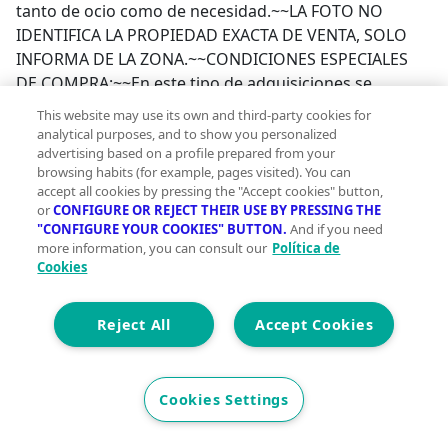
tanto de ocio como de necesidad.~~LA FOTO NO
IDENTIFICA LA PROPIEDAD EXACTA DE VENTA, SOLO
INFORMA DE LA ZONA.~~CONDICIONES ESPECIALES
DE COMPRA:~~En este tipo de adquisiciones se
requieren una serie de requisitos detallados a
This website may use its own and third-party cookies for
continuación:~1º.- No permite hipoteca sobre el
analytical purposes, and to show you personalized
inmueble, los bancos no financian estas
advertising based on a profile prepared from your
browsing habits (for example, pages visited). You can
operaciones.~2º.- LA PROPIEDAD NO SE PUEDE VER
accept all cookies by pressing the "Accept cookies" button,
INTERIORMENTE, pero sí saber su ubicación exacta (no
or
CONFIGURE OR REJECT THEIR USE BY PRESSING THE
disponemos de fotos del interior).~3º.- La obtención de
"CONFIGURE YOUR COOKIES" BUTTON.
And if you need
more information, you can consult our
Política de
las llaves dependerá del curso del procedimiento o la
Cookies
posible negociación con los ocupantes.~4º.- En el caso
de que el cliente lo solicite, nuestros profesionales
(abogado y procurador) podrán atender su
Reject All
Accept Cookies
procedimiento judicial hasta la obtención de llaves. Los
honorarios de este servicio no están incluidos en el
precio, consúltenos.~5º.- La ley exige al adjudicatario
Cookies Settings
poner al día comunidad y IBI de los últimos 4 años en
caso de que exista deuda (consultar si asume el