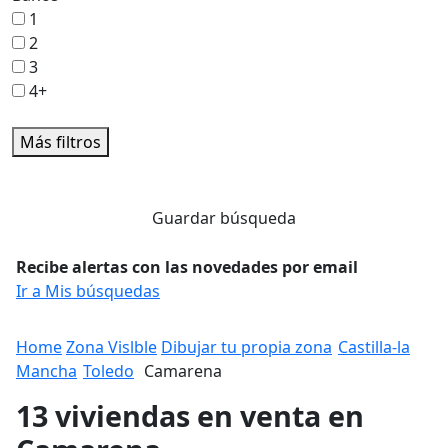
1
2
3
4+
Más filtros
Guardar búsqueda
Recibe alertas con las novedades por email
Ir a Mis búsquedas
Home
Zona Vislble
Dibujar tu propia zona
Castilla-la
Mancha
Toledo
Camarena
13 viviendas en venta en