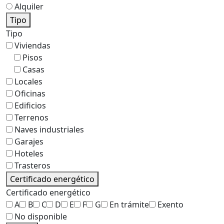
Alquiler
Tipo
Tipo
Viviendas
Pisos
Casas
Locales
Oficinas
Edificios
Terrenos
Naves industriales
Garajes
Hoteles
Trasteros
Certificado energético
Certificado energético
A
B
C
D
E
F
G
En trámite
Exento
No disponible