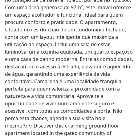
no coração de Camarena, Toledo, por apenas 105.000.
Com uma área generosa de 97m², este imóvel oferece
um espaço acolhedor e funcional, ideal para quem
procura conforto e praticidade. O apartamento,
situado no rés-do-chão de um condomínio fechado,
conta com um layout inteligente que maximiza a
utilização do espaço. Inclui uma sala de estar
luminosa, uma cozinha equipada, um quarto espaçoso
e uma casa de banho moderna. Entre as comodidades,
destacam-se o acesso à estrada, elevador e aquecedor
de água, garantindo uma experiência de vida
confortável. Camarena é uma localidade tranquila,
perfeita para quem valoriza a proximidade com a
natureza e a vida comunitária. Aproveite a
oportunidade de viver num ambiente seguro e
acessível, com todas as comodidades à porta. Não
perca esta chance, agende a sua visita hoje
mesmo!\n\nDiscover this charming ground-floor
apartment located in the gated community of