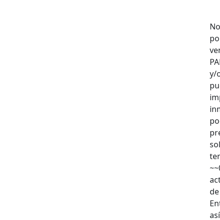
No
po
ve
PA
y/
pu
im
in
po
pr
so
te
~~
ac
de
En
as