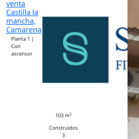
venta
Castilla la
mancha,
Camarena
Planta 1 |
Con
ascensor
2
103 m
Construidos
3