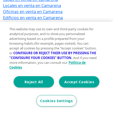
Locales en venta en Camarena
Oficinas en venta en Camarena
Edificios en venta en Camarena
Terrenos en venta en Camarena
This website may use its own and third-party cookies for
Naves industriales en venta en Camarena
analytical purposes, and to show you personalized
Garajes en venta en Camarena
advertising based on a profile prepared from your
Hoteles en venta en Camarena
browsing habits (for example, pages visited). You can
Trasteros en venta en Camarena
accept all cookies by pressing the "Accept cookies" button,
or
CONFIGURE OR REJECT THEIR USE BY PRESSING THE
Viviendas en venta en Camarena
"CONFIGURE YOUR COOKIES" BUTTON.
And if you need
more information, you can consult our
Política de
Pisos en alquiler en Camarena
Cookies
Pisos en alquiler en Camarena
Reject All
Accept Cookies
Ver otras inmobiliarias en Camarena
Ver otras inmobiliarias en Camarena
Cookies Settings