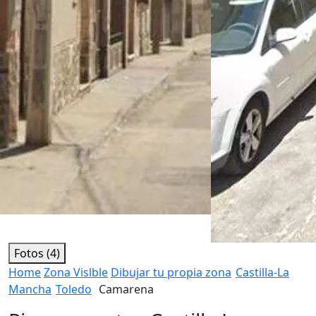
Fotos (4)
Home
Zona Vislble
Dibujar tu propia zona
Castilla-La
Mancha
Toledo
Camarena