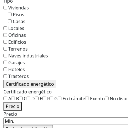
Tipo
Viviendas
Pisos
Casas
Locales
Oficinas
Edificios
Terrenos
Naves industriales
Garajes
Hoteles
Trasteros
Certificado energético
Certificado energético
A
B
C
D
E
F
G
En trámite
Exento
No disp
Precio
Precio