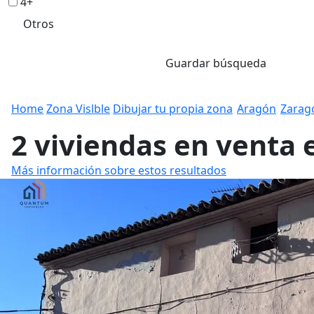
4+
Otros
Guardar búsqueda
Home
Zona Vislble
Dibujar tu propia zona
Aragón
Zarag
2 viviendas en venta 
Más información sobre estos resultados