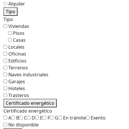
Alquiler
Tipo
Tipo
Viviendas
Pisos
Casas
Locales
Oficinas
Edificios
Terrenos
Naves industriales
Garajes
Hoteles
Trasteros
Certificado energético
Certificado energético
A
B
C
D
E
F
G
En trámite
Exento
No disponible