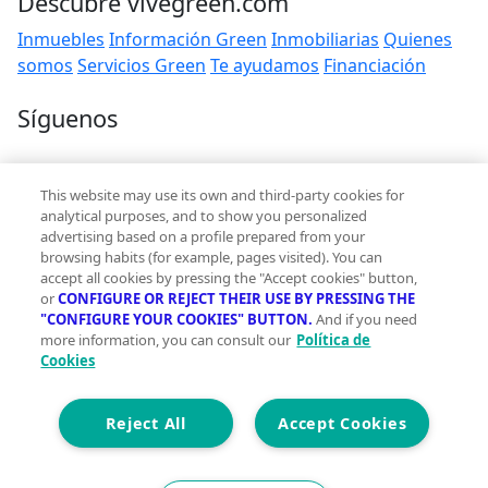
Descubre vivegreen.com
Inmuebles
Información Green
Inmobiliarias
Quienes
somos
Servicios Green
Te ayudamos
Financiación
Síguenos
Contacto
This website may use its own and third-party cookies for
hola@vivegreen.com
analytical purposes, and to show you personalized
advertising based on a profile prepared from your
browsing habits (for example, pages visited). You can
accept all cookies by pressing the "Accept cookies" button,
or
CONFIGURE OR REJECT THEIR USE BY PRESSING THE
"CONFIGURE YOUR COOKIES" BUTTON.
And if you need
more information, you can consult our
Política de
Aviso Legal
Cookies
Condiciones de uso
Politica de privacidad
Política de cookies
Reject All
Accept Cookies
Accesibilidad