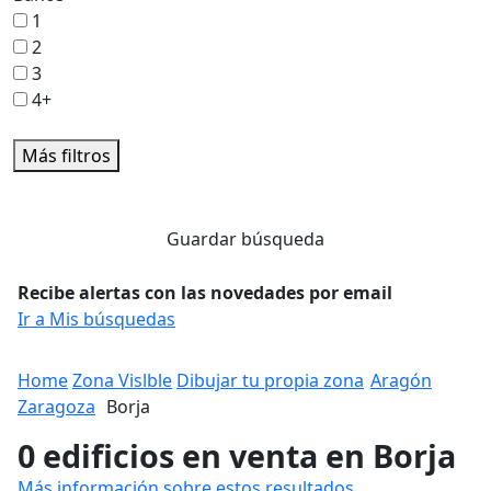
1
2
3
4+
Más filtros
Guardar búsqueda
Recibe alertas con las novedades por email
Ir a Mis búsquedas
Home
Zona Vislble
Dibujar tu propia zona
Aragón
Zaragoza
Borja
0 edificios en venta en Borja
Más información sobre estos resultados