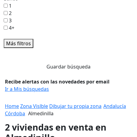
1
2
3
4+
Más filtros
Guardar búsqueda
Recibe alertas con las novedades por email
Ir a Mis búsquedas
Home
Zona Vislble
Dibujar tu propia zona
Andalucía
Córdoba
Almedinilla
2 viviendas en venta en