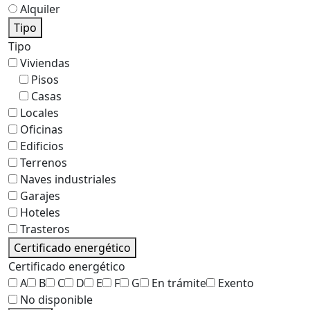
Alquiler
Tipo
Tipo
Viviendas
Pisos
Casas
Locales
Oficinas
Edificios
Terrenos
Naves industriales
Garajes
Hoteles
Trasteros
Certificado energético
Certificado energético
A
B
C
D
E
F
G
En trámite
Exento
No disponible