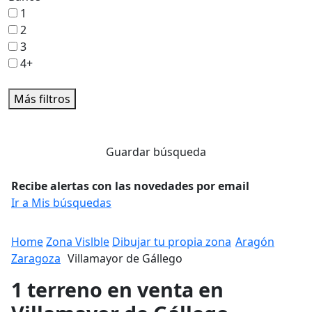
1
2
3
4+
Más filtros
Guardar búsqueda
Recibe alertas con las novedades por email
Ir a Mis búsquedas
Home
Zona Vislble
Dibujar tu propia zona
Aragón
Zaragoza
Villamayor de Gállego
1 terreno en venta en