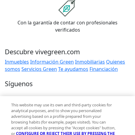
Con la garantía de contar con profesionales
verificados
Descubre vivegreen.com
Inmuebles
Información Green
Inmobiliarias
Quienes
somos
Servicios Green
Te ayudamos
Financiación
Síguenos
Contacto
This website may use its own and third-party cookies for
hola@vivegreen.com
analytical purposes, and to show you personalized
advertising based on a profile prepared from your
browsing habits (for example, pages visited). You can
accept all cookies by pressing the "Accept cookies" button,
or
CONFIGURE OR REJECT THEIR USE BY PRESSING THE