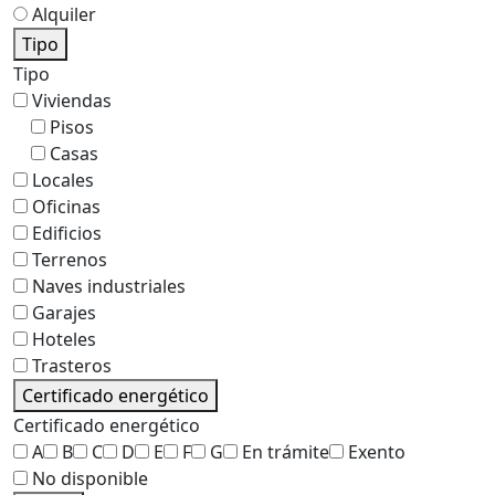
Alquiler
Tipo
Tipo
Viviendas
Pisos
Casas
Locales
Oficinas
Edificios
Terrenos
Naves industriales
Garajes
Hoteles
Trasteros
Certificado energético
Certificado energético
A
B
C
D
E
F
G
En trámite
Exento
No disponible